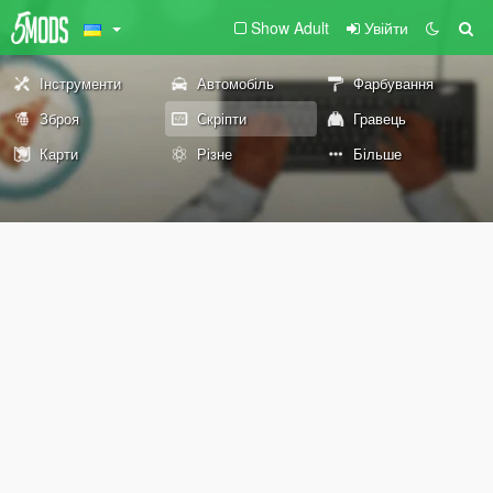
Show Adult
Увійти
Інструменти
Автомобіль
Фарбування
Зброя
Скріпти
Гравець
Карти
Різне
Більше