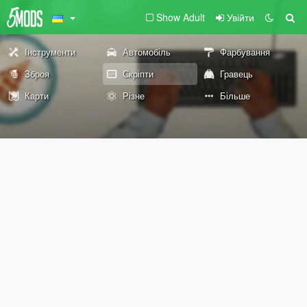
Show Adult
Увійти
Інструменти
Автомобіль
Фарбування
Зброя
Скріпти
Гравець
Карти
Різне
Більше