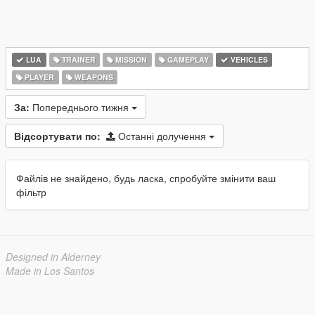
LUA
TRAINER
MISSION
GAMEPLAY
VEHICLES
PLAYER
WEAPONS
За:
Попереднього тижня
Відсортувати по:
Останні долучення
Файлів не знайдено, будь ласка, спробуйте змінити ваш
фільтр
Designed in Alderney
Made in Los Santos