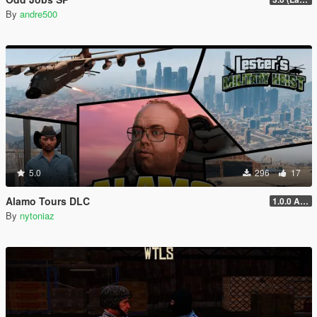
By
andre500
5.0
296
17
Alamo Tours DLC
1.0.0 Alpha
By
nytoniaz