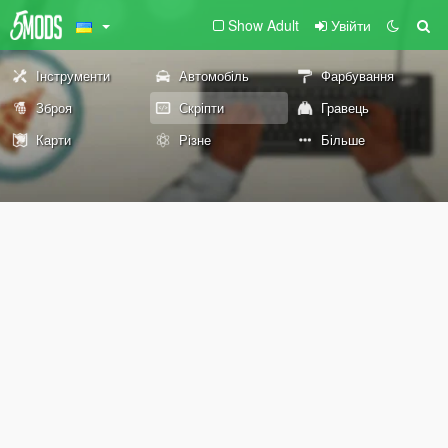
Show Adult
Увійти
Інструменти
Автомобіль
Фарбування
Зброя
Скріпти
Гравець
Карти
Різне
Більше