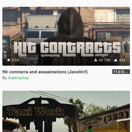
4.64
62 708
433
Hit contracts and assasinations (JavelinV)
11.0 Defensive improvement
By
thalilmythos