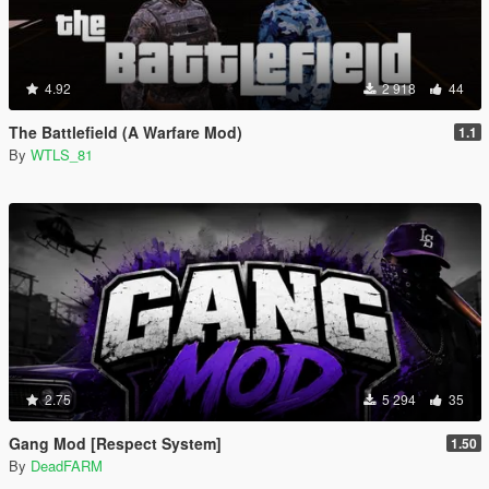
4.92
2 918
44
The Battlefield (A Warfare Mod)
1.1
By
WTLS_81
2.75
5 294
35
Gang Mod [Respect System]
1.50
By
DeadFARM