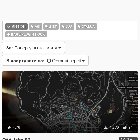
MISSION
ASI
.NET
LUA
GTALUA
RAGE PLUGIN HOOK
За:
Попереднього тижня
Відсортувати по:
Останні версії
4.76
4 279
81
Odd Jobs SP
3.0 (Latest Jobs Update)