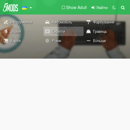
Show Adult
Увійти
Інструменти
Автомобіль
Фарбування
Зброя
Скріпти
Гравець
Карти
Різне
Більше