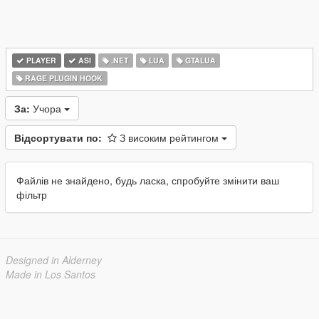
PLAYER
ASI
.NET
LUA
GTALUA
RAGE PLUGIN HOOK
За:
Учора
Відсортувати по:
З високим рейтингом
Файлів не знайдено, будь ласка, спробуйте змінити ваш
фільтр
Designed in Alderney
Made in Los Santos