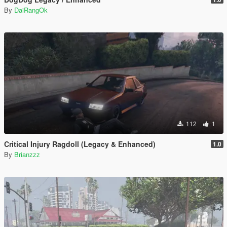
By
DaiRangOk
112
1
Critical Injury Ragdoll (Legacy & Enhanced)
1.0
By
Brianzzz