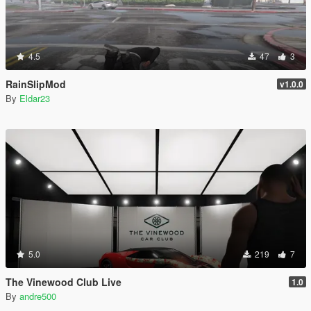
4.5
47
3
RainSlipMod
v1.0.0
By
Eldar23
5.0
219
7
The Vinewood Club Live
1.0
By
andre500