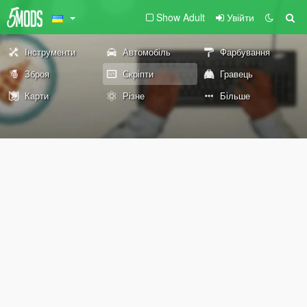
Show Adult
Увійти
Інструменти
Автомобіль
Фарбування
Зброя
Скріпти
Гравець
Карти
Різне
Більше