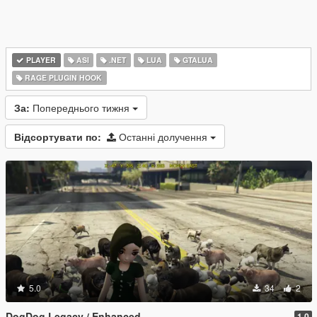
PLAYER
ASI
.NET
LUA
GTALUA
RAGE PLUGIN HOOK
За:
Попереднього тижня
Відсортувати по:
Останні долучення
5.0
34
2
DogDog Legacy / Enhanced
1.0