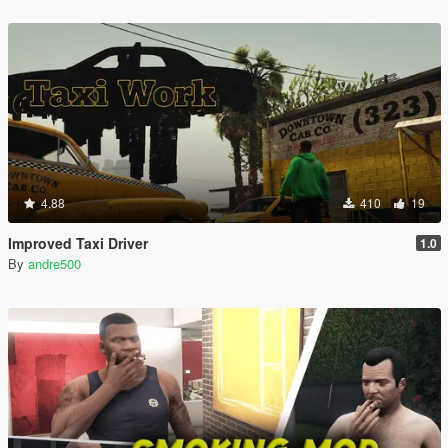
4.88
410
19
Improved Taxi Driver
1.0
By
andre500