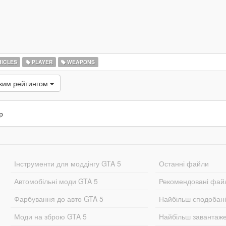
ICLES
PLAYER
WEAPONS
оким рейтингом
р
Інструменти для моддінгу GTA 5
Останні файли
Автомобільні моди GTA 5
Рекомендовані фай
Фарбування до авто GTA 5
Найбільш сподобан
Моди на зброю GTA 5
Найбільш завантаж