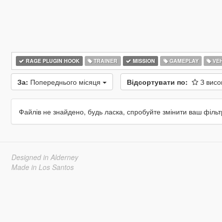
RAGE PLUGIN HOOK
TRAINER
MISSION
GAMEPLAY
VEH
За:
Попереднього місяця
Відсортувати по:
З вис
Файлів не знайдено, будь ласка, спробуйте змінити ваш фільт
Designed in Alderney
Made in Los Santos