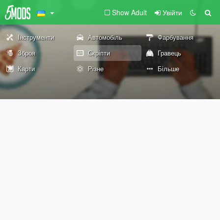
Show Adult
Увійти
Інструменти
Автомобіль
Фарбування
Зброя
Скріпти
Гравець
Карти
Різне
Більше