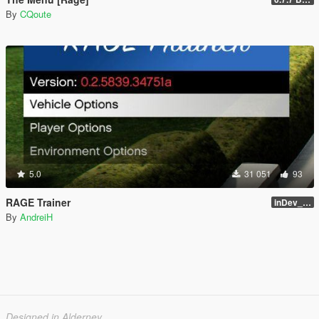
By
CQoute
5.0
31 051
93
RAGE Trainer
inDev_0.4.145 (16112)
By
AndreiH
Designed in Alderney