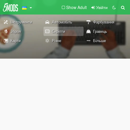
Show Adult
Увійти
Інструменти
Автомобіль
Фарбування
Зброя
Скріпти
Гравець
Карти
Різне
Більше