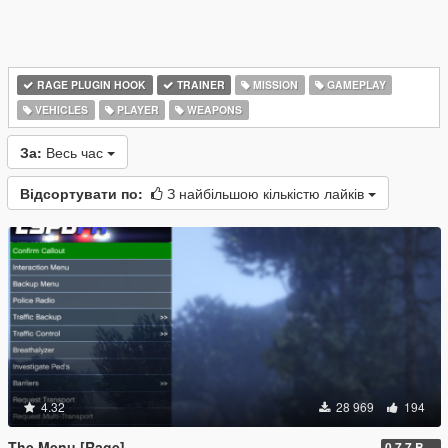
RAGE PLUGIN HOOK
TRAINER
MISSION
GAMEPLAY
VEHICLES
PLAYER
WEAPONS
За:
Весь час
Відсортувати по:
З найбільшою кількістю лайків
4.32
28 969
194
The Menu [Rage]
0.7.7 Beta