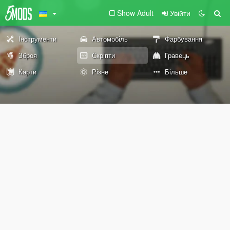
Show Adult
Увійти
Інструменти
Автомобіль
Фарбування
Зброя
Скріпти
Гравець
Карти
Різне
Більше