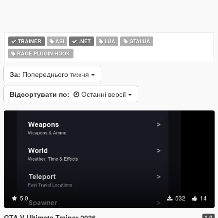
TRAINER
ASI
.NET
LUA
GTALUA
RAGE PLUGIN HOOK
За:
Попереднього тижня
Відсортувати по:
Останні версії
5.0
532
14
GTA V Ultimate Trainer 2026
1.0