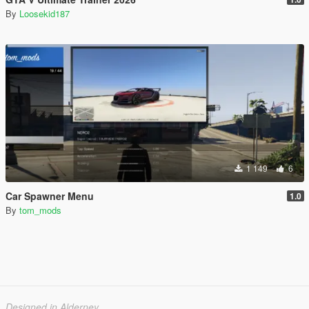
By
Loosekid187
1 149
6
Car Spawner Menu
1.0
By
tom_mods
Designed in Alderney