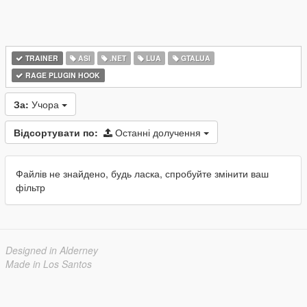
TRAINER
ASI
.NET
LUA
GTALUA
RAGE PLUGIN HOOK
За:
Учора
Відсортувати по:
Останні долучення
Файлів не знайдено, будь ласка, спробуйте змінити ваш
фільтр
Designed in Alderney
Made in Los Santos