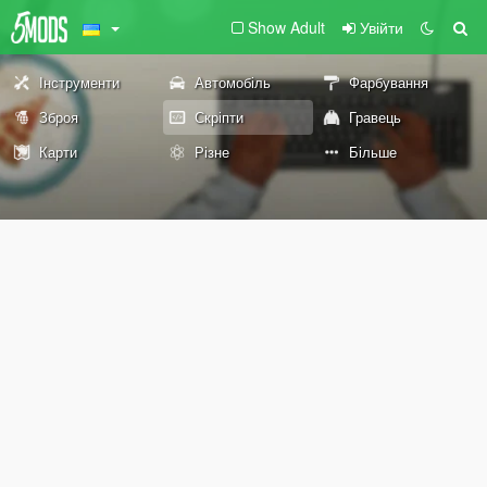
Show Adult
Увійти
Інструменти
Автомобіль
Фарбування
Зброя
Скріпти
Гравець
Карти
Різне
Більше