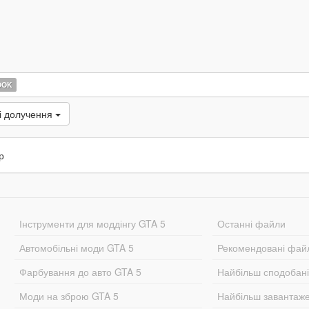
OOK
і долучення
р
Інструменти для моддінгу GTA 5
Останні файли
Автомобільні моди GTA 5
Рекомендовані фай
Фарбування до авто GTA 5
Найбільш сподобан
Моди на зброю GTA 5
Найбільш завантаж