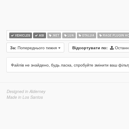
VEHICLES
ASI
.NET
LUA
GTALUA
RAGE PLUGIN H
За:
Попереднього тижня
Відсортувати по:
Останн
Файлів не знайдено, будь ласка, спробуйте змінити ваш фільт
Designed in Alderney
Made in Los Santos