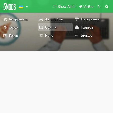
Show Adult
Увійти
Інструменти
Автомобіль
Фарбування
Зброя
Скріпти
Гравець
Карти
Різне
Більше