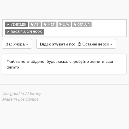
VEHICLES
ASI
.NET
LUA
GTALUA
RAGE PLUGIN HOOK
За:
Учора
Відсортувати по:
Останні версії
Файлів не знайдено, будь ласка, спробуйте змінити ваш
фільтр
Designed in Alderney
Made in Los Santos