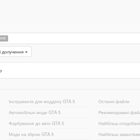
OOK
і долучення
р
Інструменти для моддінгу GTA 5
Останні файли
Автомобільні моди GTA 5
Рекомендовані фай
Фарбування до авто GTA 5
Найбільш сподобан
Моди на зброю GTA 5
Найбільш завантаж