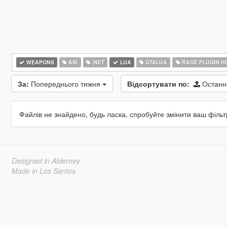
WEAPONS
ASI
.NET
LUA
GTALUA
RAGE PLUGIN H
За:
Попереднього тижня
Відсортувати по:
Останн
Файлів не знайдено, будь ласка, спробуйте змінити ваш фільт
Designed in Alderney
Made in Los Santos