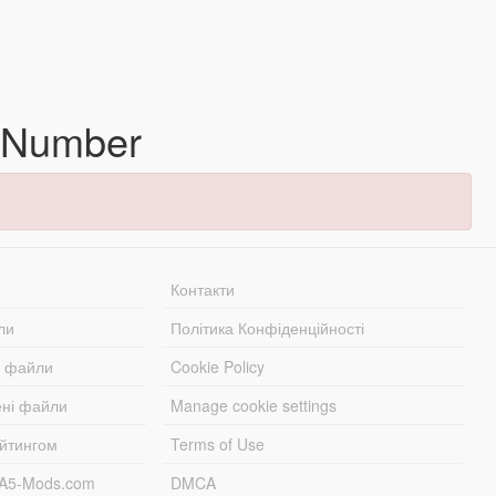
 Number
Контакти
ли
Політика Конфіденційності
і файли
Cookie Policy
ені файли
Manage cookie settings
ейтингом
Terms of Use
TA5-Mods.com
DMCA