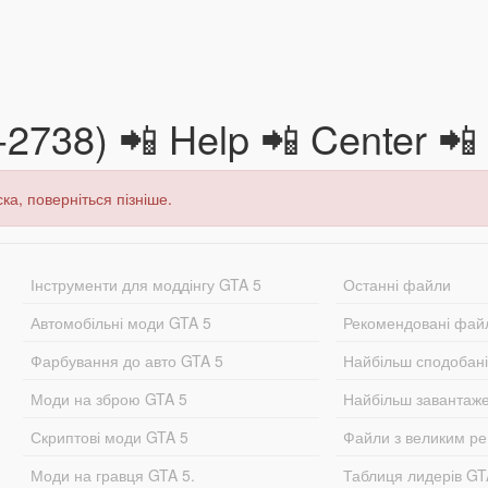
-2738) 📲 Help 📲 Center 
ка, поверніться пізніше.
Інструменти для моддінгу GTA 5
Останні файли
Автомобільні моди GTA 5
Рекомендовані фай
Фарбування до авто GTA 5
Найбільш сподобан
Моди на зброю GTA 5
Найбільш завантаж
Скриптові моди GTA 5
Файли з великим р
Моди на гравця GTA 5.
Таблиця лидерів G