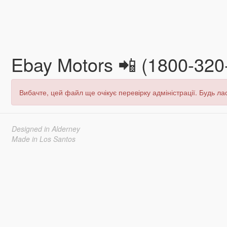
Ebay Motors 📲 (1800-320
Вибачте, цей файл ще очікує перевірку адміністрації. Будь лас
Designed in Alderney
Made in Los Santos