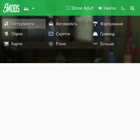
Show Adult
Увійти
Інструменти
Автомобіль
Фарбування
Зброя
Скріпти
Гравець
Карти
Різне
Більше