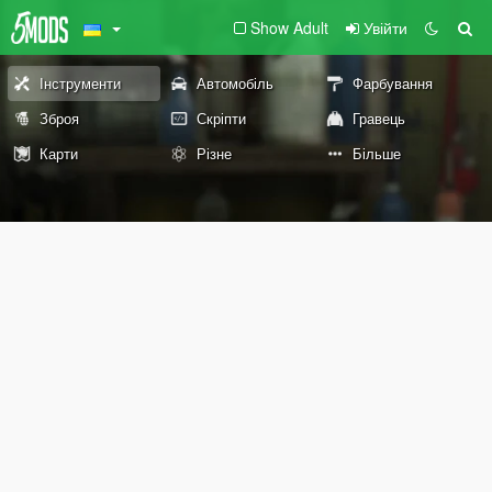
Show Adult
Увійти
Інструменти
Автомобіль
Фарбування
Зброя
Скріпти
Гравець
Карти
Різне
Більше