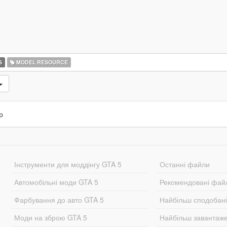
S
MODEL RESOURCE
р
Інструменти для моддінгу GTA 5
Останні файли
Автомобільні моди GTA 5
Рекомендовані фай
Фарбування до авто GTA 5
Найбільш сподобан
Моди на зброю GTA 5
Найбільш завантаж