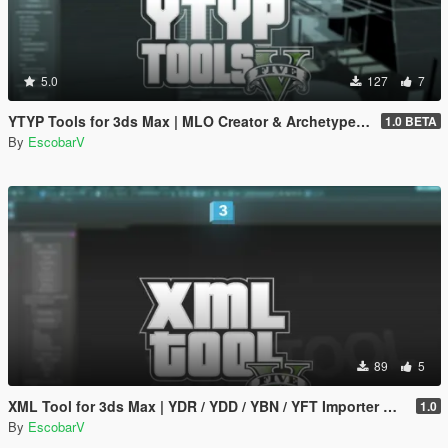
5.0
127
7
YTYP Tools for 3ds Max | MLO Creator & Archetype Creator
1.0 BETA
By
EscobarV
89
5
XML Tool for 3ds Max | YDR / YDD / YBN / YFT Importer & Exporter
1.0
By
EscobarV