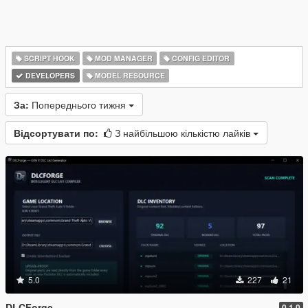
SCRIPT HOOK
MOD MANAGER
CONFIG EDITOR
DEVELOPERS
MODEL RESOURCE
За:
Попереднього тижня
Відсортувати по:
З найбільшою кількістю лайків
5.0
227
21
DLCForge
0.1.0