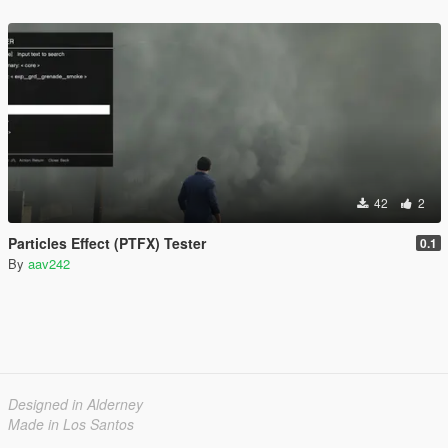
42
2
Particles Effect (PTFX) Tester
0.1
By
aav242
Designed in Alderney
Made in Los Santos