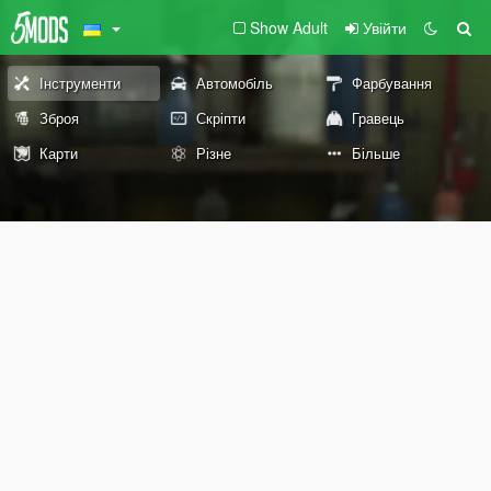
Show Adult
Увійти
Інструменти
Автомобіль
Фарбування
Зброя
Скріпти
Гравець
Карти
Різне
Більше