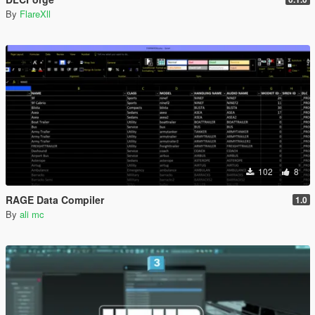
By
FlareXll
102
8
RAGE Data Compiler
1.0
By
ali mc