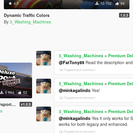
4.5
10 702
94
Dynamic Traffic Colors
1.0.3
By
3_Washing_Machines
3_Washing_Machines
»
Premium De
@FatTony89
Read the description an
Подивитися контекст
3_Washing_Machines
»
Premium De
@minkagalindo
Yes!
6 964
62
Подивитися контекст
p Revamped
v1.0.5
es
3_Washing_Machines
»
Premium De
@minkagalindo
Yes it only works for
works for both legacy and enhanced.
Подивитися контекст