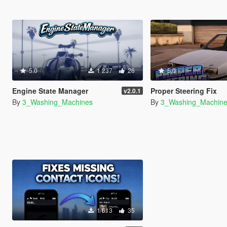
5.0
1 237
26
5.0
Engine State Manager
Proper Steering Fix
v2.0.1
By
3_Washing_Machines
By
3_Washing_Machin
1 613
35