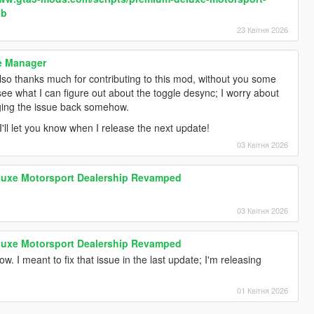
ab
23 Квітня 2026
e Manager
 Also thanks much for contributing to this mod, without you some
’ll see what I can figure out about the toggle desync; I worry about
nging the issue back somehow.
 I'll let you know when I release the next update!
03 Квітня 2026
luxe Motorsport Dealership Revamped
03 Квітня 2026
luxe Motorsport Dealership Revamped
. I meant to fix that issue in the last update; I'm releasing
01 Квітня 2026