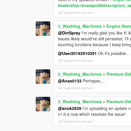
dealership-revamped#description_t
Подивитися контекст
3_Washing_Machines
»
Engine Stat
@DirtSpray
I'm really glad you like it!
issues likely would've still persisted. I
touching functions because I keep bri
@User20192910291
Oh it's possible...
Подивитися контекст
3_Washing_Machines
»
Premium De
@Anas0133
Perhapss....
Подивитися контекст
3_Washing_Machines
»
Premium De
@anuk2939
I'm uploading an update now
v1.0.4 now which resolves the issue!
Подивитися контекст