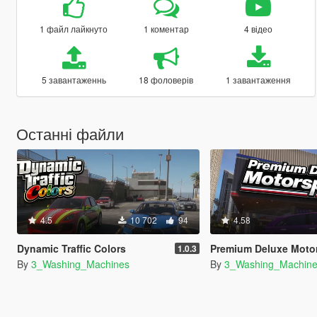
1 файл лайкнуто
1 коментар
4 відео
5 завантаженнь
18 фоловерів
1 завантаження
Останні файли
4.5
10 702
94
4.58
Dynamic Traffic Colors
Premium Deluxe Motorsport Dealershi
1.0.3
By
3_Washing_Machines
By
3_Washing_Machin