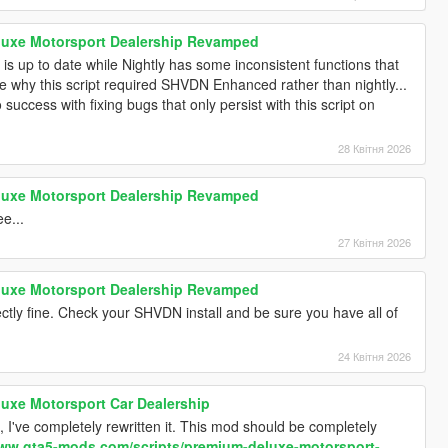
luxe Motorsport Dealership Revamped
up to date while Nightly has some inconsistent functions that
e why this script required SHVDN Enhanced rather than nightly...
success with fixing bugs that only persist with this script on
28 Квітня 2026
luxe Motorsport Dealership Revamped
e...
27 Квітня 2026
luxe Motorsport Dealership Revamped
ctly fine. Check your SHVDN install and be sure you have all of
24 Квітня 2026
uxe Motorsport Car Dealership
 I've completely rewritten it. This mod should be completely
www.gta5-mods.com/scripts/premium-deluxe-motorsport-