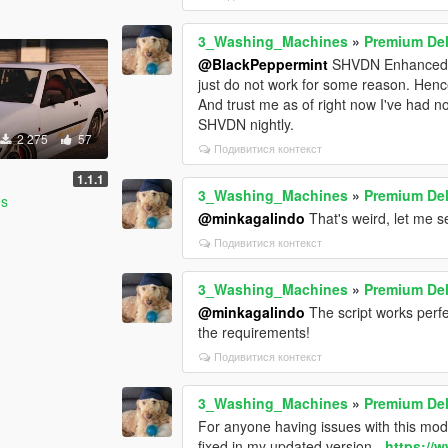
3_Washing_Machines
»
Premium De
@BlackPeppermint
SHVDN Enhanced is 
just do not work for some reason. Henc
And trust me as of right now I've had no 
SHVDN nightly.
2 275
57
Подивитися контекст
1.1.1
3_Washing_Machines
»
Premium De
es
@minkagalindo
That's weird, let me se
Подивитися контекст
3_Washing_Machines
»
Premium De
@minkagalindo
The script works perfe
the requirements!
Подивитися контекст
3_Washing_Machines
»
Premium Del
For anyone having issues with this mod,
fixed in my updated version -
https://