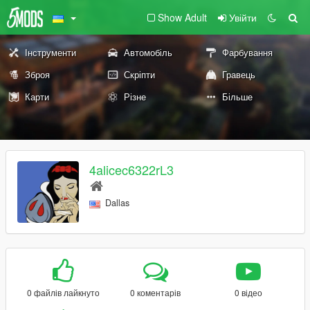
Show Adult
Увійти
Інструменти
Автомобіль
Фарбування
Зброя
Скріпти
Гравець
Карти
Різне
Більше
4alicec6322rL3
Dallas
0 файлів лайкнуто
0 коментарів
0 відео