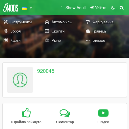
Show Adult
Увійти
Інструменти
Автомобіль
Фарбування
Зброя
Скріпти
Гравець
Карти
Різне
Більше
920045
0 файлів лайкнуто
1 коментар
0 відео