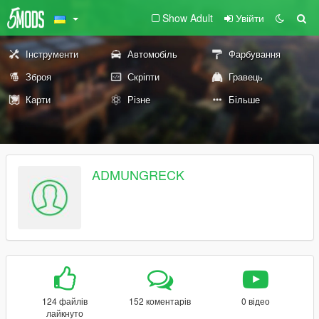
Show Adult
Увійти
Інструменти
Автомобіль
Фарбування
Зброя
Скріпти
Гравець
Карти
Різне
Більше
ADMUNGRECK
124 файлів
152 коментарів
0 відео
лайкнуто