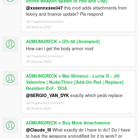
online weapon spawn to Ped and Cop)
@xxeennxxeeii47
this mod adds attachments from
felony and finance update? Pls respond
Подивитися контекст
26 Жовтня 2023
ADMUNGRECK
»
IZh-58 [Animated]
How can i get the body armor mod
Подивитися контекст
26 Жовтня 2023
ADMUNGRECK
»
Mai Shiranui - Lucia VI - Jill
Valentine | Nude/Thicc [Add-On Ped | Replace]
Resident Evil - DOA
@SERGIO_VAN_DYK
exactly which peds replace
Подивитися контекст
26 Жовтня 2023
ADMUNGRECK
»
Buy More Attachments
@Claude_III
What exactly do I have to do? Do I have
to have the weapons unmodified for it to work? or