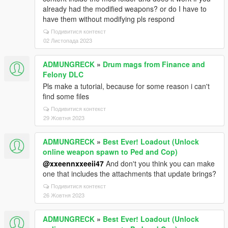
already had the modified weapons? or do I have to
have them without modifying pls respond
Подивитися контекст
02 Листопада 2023
ADMUNGRECK
»
Drum mags from Finance and
Felony DLC
Pls make a tutorial, because for some reason i can't
find some files
Подивитися контекст
29 Жовтня 2023
ADMUNGRECK
»
Best Ever! Loadout (Unlock
online weapon spawn to Ped and Cop)
@xxeennxxeeii47
And don't you think you can make
one that includes the attachments that update brings?
Подивитися контекст
26 Жовтня 2023
ADMUNGRECK
»
Best Ever! Loadout (Unlock