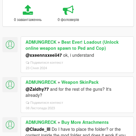
0 завантаженнь
0 фоловерів
ADMUNGRECK
»
Best Ever! Loadout (Unlock
online weapon spawn to Ped and Cop)
@xxeennxxeeii47
ok, i understand
Подивитися контекст
23 Січня 2024
ADMUNGRECK
»
Weapon SkinPack
@Zaldhy77
and for the rest of the guns? It's
already?
Подивитися контекст
08 Листопада 2023
ADMUNGRECK
»
Buy More Attachments
@Claude_III
Do I have to place the folder? or the
content inside the mod folder and does it work if you