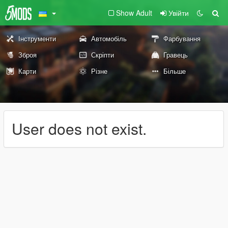
Show Adult
Увійти
Інструменти
Автомобіль
Фарбування
Зброя
Скріпти
Гравець
Карти
Різне
Більше
User does not exist.