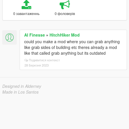
0 завантаженнь
0 фоловерів
AI Finesse
»
HitchHiker Mod
could you make a mod where you can grab anything
like grab sides of building etc theres already a mod
like that called grab anything but its outdated
Подивитися контекст
28 Березня 2023
Designed in Alderney
Made in Los Santos