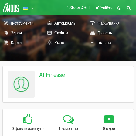
Show Adult
Увійти
Інструменти
Автомобіль
Фарбування
Зброя
Скріпти
Гравець
Карти
Різне
Більше
AI Finesse
0 файлів лайкнуто
1 коментар
0 відео