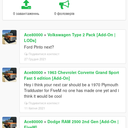
0 завантаженнь
0 фоловерів
Ace80000
»
Volkswagen Type 2 Pack [Add-On |
LODs]
Ford Pinto next?
Подивитися контекст
27 Грудня 2021
Ace80000
»
1963 Chevrolet Corvette Grand Sport
Fast 5 edition [Add-On]
Hey i think your next car should be a 1970 Plymouth
Trailduster for FiveM no one has made one yet and i
think it would be cool
Подивитися контекст
11 Квітня 2021
Ace80000
»
Dodge RAM 2500 2nd Gen [Add-On |
FiveM]