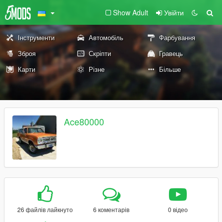
Show Adult
Увійти
Інструменти
Автомобіль
Фарбування
Зброя
Скріпти
Гравець
Карти
Різне
Більше
Ace80000
26 файлів лайкнуто
6 коментарів
0 відео