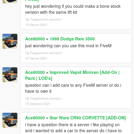
hey just wondering if you could make a bone stock
version with the same lift kit
Подивитися контекст
10 Квітня 2021
Ace80000
»
1999 Dodge Ram 3500
just wondering can you use this mod in FiveM
Подивитися контекст
07 Квітня 2021
Ace80000
»
Improved Vapid Minivan [Add-On |
Pack | LOD's]
question can i add cars to any FiveM server or do i
have to own it
Подивитися контекст
15 Березня 2021
Ace80000
»
Star Wars CR90 CORVETTE [ADD-ON]
i have a question there is a server i like playing on
and i wanted to add a car to the server do i have to