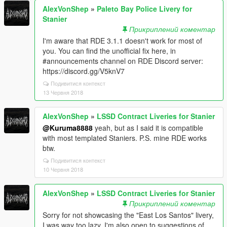
AlexVonShep
»
Paleto Bay Police Livery for
Stanier
Прикриплений коментар
I'm aware that RDE 3.1.1 doesn't work for most of
you. You can find the unofficial fix here, in
#announcements channel on RDE Discord server:
https://discord.gg/V5knV7
Подивитися контекст
13 Червня 2018
AlexVonShep
»
LSSD Contract Liveries for Stanier
@Kuruma8888
yeah, but as I said it is compatible
with most templated Staniers. P.S. mine RDE works
btw.
Подивитися контекст
10 Червня 2018
AlexVonShep
»
LSSD Contract Liveries for Stanier
Прикриплений коментар
Sorry for not showcasing the "East Los Santos" livery,
I was way too lazy. I'm also open to suggestions of