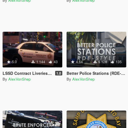
By
AlexVonShep
By
AlexVonShep
5.0
1 144
43
4.64
5 128
135
LSSD Contract Liveries for Stanier
Better Police Stations (RDE-style)
1.0
By
AlexVonShep
By
AlexVonShep