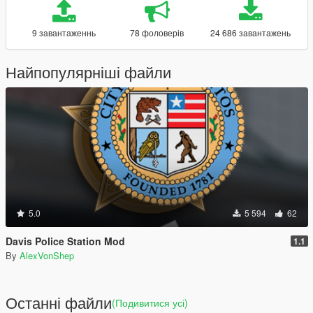
9 завантаженнь
78 фоловерів
24 686 завантажень
Найпопулярніші файли
5.0
5 594
62
Davis Police Station Mod
1.1
By
AlexVonShep
Останні файли
(Подивитися усі)