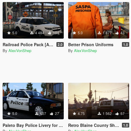
5.0
4 484
104
5.0
1 877
43
Railroad Police Pack [Add-On]
Better Prison Uniforms
2.0
1.0
By
AlexVonShep
By
AlexVonShep
5.0
607
27
4.75
1 562
57
Paleto Bay Police Livery for Stanier
Retro Blaine County Sheriff [Rural Style]
1.0