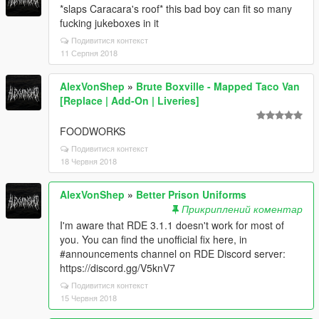
*slaps Caracara's roof* this bad boy can fit so many
fucking jukeboxes in it
Подивитися контекст
11 Серпня 2018
AlexVonShep
»
Brute Boxville - Mapped Taco Van
[Replace | Add-On | Liveries]
FOODWORKS
Подивитися контекст
18 Червня 2018
AlexVonShep
»
Better Prison Uniforms
Прикриплений коментар
I'm aware that RDE 3.1.1 doesn't work for most of
you. You can find the unofficial fix here, in
#announcements channel on RDE Discord server:
https://discord.gg/V5knV7
Подивитися контекст
15 Червня 2018