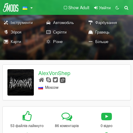
Show Adult
Увійти
Інструменти
Автомобіль
Фарбування
Зброя
Скріпти
Гравець
Карти
Різне
Більше
AlexVonShep
Moscow
53 файлів лайкнуто
86 коментарів
0 відео