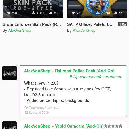
5.0
1 100
51
4.9
3 190
55
Brute Enforcer Skin Pack (RDE-style)
SAHP Office: Paleto Bay Mod
1.0a
By
AlexVonShep
By
AlexVonShep
AlexVonShep
»
Railroad Police Pack [Add-On]
Прикриплений коментар
What's new in 2.0?
- Replaced fake Scouts with true ones (by GCT,
Dani02 & others)
- Added proper laptop backgrounds
Подивитися контекст
12 Березня 2019
AlexVonShep
»
Vapid Caracara [Add-On]