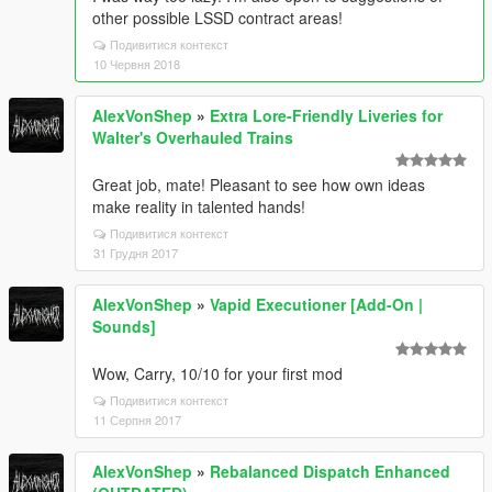
other possible LSSD contract areas!
Подивитися контекст
10 Червня 2018
AlexVonShep
»
Extra Lore-Friendly Liveries for
Walter's Overhauled Trains
Great job, mate! Pleasant to see how own ideas
make reality in talented hands!
Подивитися контекст
31 Грудня 2017
AlexVonShep
»
Vapid Executioner [Add-On |
Sounds]
Wow, Carry, 10/10 for your first mod
Подивитися контекст
11 Серпня 2017
AlexVonShep
»
Rebalanced Dispatch Enhanced