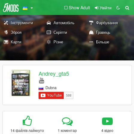
Show Adult
Увійти
Інструменти
Автомобіль
Фарбування
Зброя
Скріпти
Гравець
Карти
Різне
Більше
Andrey_gta5
Dubna
14 файлів лайкнуто
1 коментар
4 відео