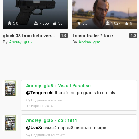
5.0
7 355
33
5.0
1 027
9
glock 38 from beta version gta 5
Trevor trailer 2 face
1.0
1.0
By
Andrey_gta5
By
Andrey_gta5
Andrey_gta5
»
Visual Paradise
@Tengerecki
there is no programs to do this
Подивитися контекст
17 Вересня 2018
Andrey_gta5
»
colt 1911
@LexXi
самый первый пистолет в игре
Подивитися контекст