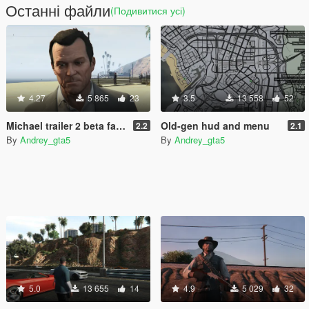
Останні файли
(Подивитися усі)
4.27
5 865
23
3.5
13 558
52
Michael trailer 2 beta face model
Old-gen hud and menu
2.2
2.1
By
Andrey_gta5
By
Andrey_gta5
5.0
13 655
14
4.9
5 029
32