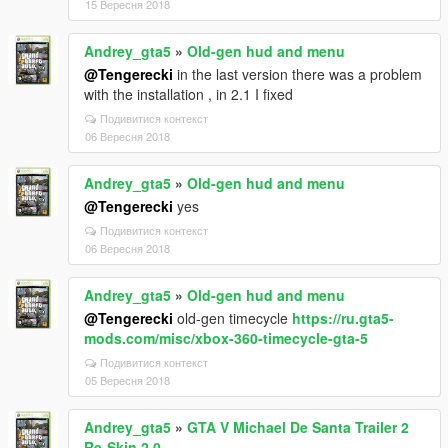
15 Вересня 2018
Andrey_gta5
»
Old-gen hud and menu
@Tengerecki
in the last version there was a problem
with the installation , in 2.1 I fixed
Подивитися контекст
06 Вересня 2018
Andrey_gta5
»
Old-gen hud and menu
@Tengerecki
yes
Подивитися контекст
06 Вересня 2018
Andrey_gta5
»
Old-gen hud and menu
@Tengerecki
old-gen timecycle
https://ru.gta5-
mods.com/misc/xbox-360-timecycle-gta-5
Подивитися контекст
05 Вересня 2018
Andrey_gta5
»
GTA V Michael De Santa Trailer 2
Re-Skin 2.0