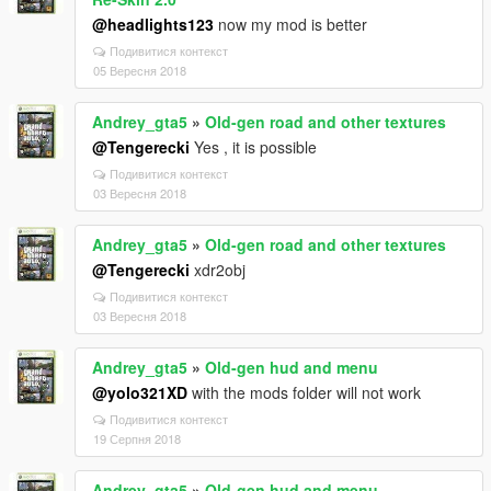
@headlights123
now my mod is better
Подивитися контекст
05 Вересня 2018
Andrey_gta5
»
Old-gen road and other textures
@Tengerecki
Yes , it is possible
Подивитися контекст
03 Вересня 2018
Andrey_gta5
»
Old-gen road and other textures
@Tengerecki
xdr2obj
Подивитися контекст
03 Вересня 2018
Andrey_gta5
»
Old-gen hud and menu
@yolo321XD
with the mods folder will not work
Подивитися контекст
19 Серпня 2018
Andrey_gta5
»
Old-gen hud and menu