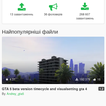
13 завантаженнь
36 фоловерів
268 607
завантажень
Найпопулярніші файли
4.31
192 379
16
GTA 5 beta version timecycle and visualsetting gta 4
1.2
By
Andrey_gta5