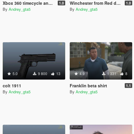
Xbox 360 timecycle and visualsettings.dat
Winchester from Red dead redemption
1.0
1.0
By
Andrey_gta5
By
Andrey_gta5
5.0
9 800
13
4.9
1 331
8
colt 1911
Franklin beta shirt
1.1
By
Andrey_gta5
By
Andrey_gta5