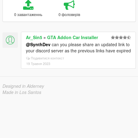
0 завантаженнь
0 фоловерів
Ar_Sin5
»
GTA Addon Car Installer
@SynthDev
can you please share an updated link to
your discord server as the previous links have expired
Подивитися контекст
19 Травня 2023
Designed in Alderney
Made in Los Santos