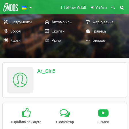
Show Adult
Увійти
Інструменти
Автомобіль
Фарбування
Зброя
Скріпти
Гравець
Карти
Різне
Більше
Ar_Sin5
0 файлів лайкнуто
1 коментар
0 відео