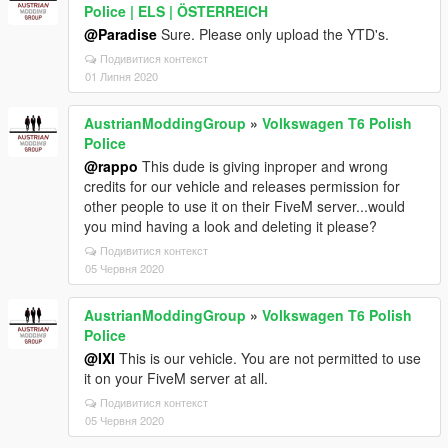
Police | ELS | ÖSTERREICH
@Paradise
Sure. Please only upload the YTD's.
Подивитися контекст
01 Липня 2020
AustrianModdingGroup
»
Volkswagen T6 Polish
Police
@rappo
This dude is giving inproper and wrong
credits for our vehicle and releases permission for
other people to use it on their FiveM server...would
you mind having a look and deleting it please?
Подивитися контекст
05 Червня 2020
AustrianModdingGroup
»
Volkswagen T6 Polish
Police
@IXI
This is our vehicle. You are not permitted to use
it on your FiveM server at all.
Подивитися контекст
05 Червня 2020