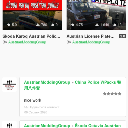
5.0
780
9
4.75
1 649
13
Škoda Karoq Austrian Police | ÖSTERREICH
Austrian License Plates | Österreich
2.0
By
AustrianModdingGroup
By
AustrianModdingGroup
AustrianModdingGroup
»
China Police WPacks 警
用八件套
nice work
Подивитися контекст
09 Серпня 2020
AustrianModdingGroup
»
Škoda Octavia Austrian