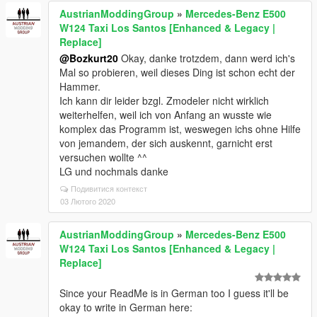
AustrianModdingGroup
»
Mercedes-Benz E500
W124 Taxi Los Santos [Enhanced & Legacy |
Replace]
@Bozkurt20
Okay, danke trotzdem, dann werd ich's
Mal so probieren, weil dieses Ding ist schon echt der
Hammer.
Ich kann dir leider bzgl. Zmodeler nicht wirklich
weiterhelfen, weil ich von Anfang an wusste wie
komplex das Programm ist, weswegen ichs ohne Hilfe
von jemandem, der sich auskennt, garnicht erst
versuchen wollte ^^
LG und nochmals danke
Подивитися контекст
03 Лютого 2020
AustrianModdingGroup
»
Mercedes-Benz E500
W124 Taxi Los Santos [Enhanced & Legacy |
Replace]
Since your ReadMe is in German too I guess it'll be
okay to write in German here: