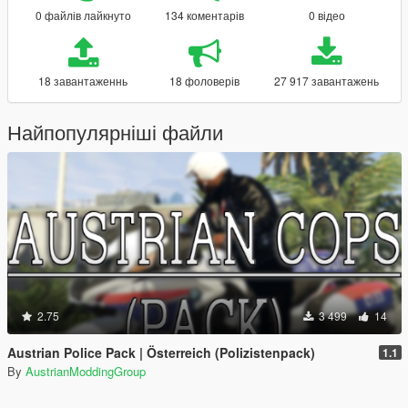
0 файлів лайкнуто
134 коментарів
0 відео
18 завантаженнь
18 фоловерів
27 917 завантажень
Найпопулярніші файли
2.75
3 499
14
Austrian Police Pack | Österreich (Polizistenpack)
1.1
By
AustrianModdingGroup