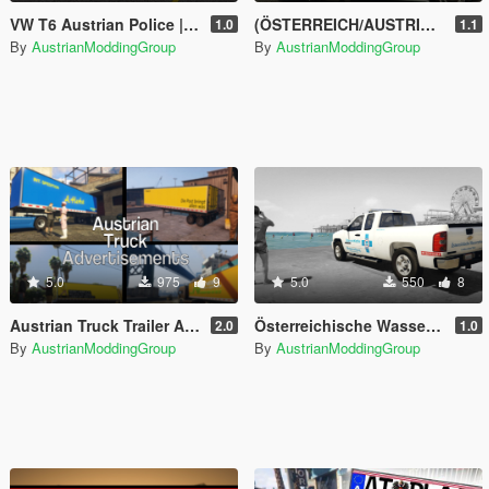
VW T6 Austrian Police | ELS | ÖSTERREICH
(ÖSTERREICH/AUSTRIA) Volkswagen T6 Polizei | Austrian Police | ELS
1.0
1.1
By
AustrianModdingGroup
By
AustrianModdingGroup
5.0
975
9
5.0
550
8
Austrian Truck Trailer Advertisements (Trucks, Cars)| Post, DHL, Dachser usw... | ÖSTERREICH
Österreichische Wasserrettung Chevrolet Silverado 2010 | Austrian Waterrescue Chevrolet Silverado 2010 (AUSTRIA/ÖSTERREICH)
2.0
1.0
By
AustrianModdingGroup
By
AustrianModdingGroup