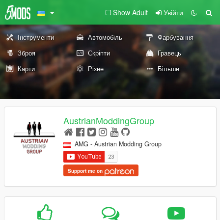
Show Adult
Увійти
Інструменти
Автомобіль
Фарбування
Зброя
Скріпти
Гравець
Карти
Різне
Більше
AustrianModdingGroup
AMG - Austrian Modding Group
Support me on