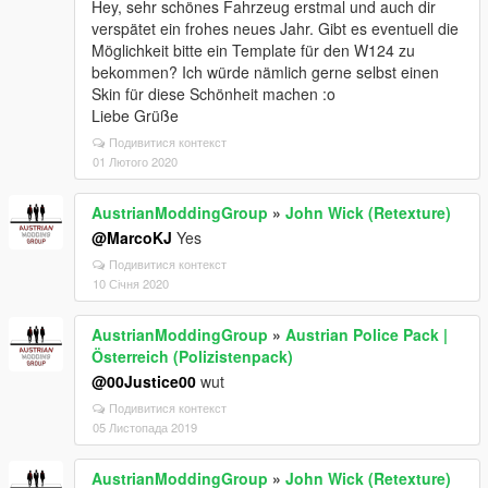
Hey, sehr schönes Fahrzeug erstmal und auch dir
verspätet ein frohes neues Jahr. Gibt es eventuell die
Möglichkeit bitte ein Template für den W124 zu
bekommen? Ich würde nämlich gerne selbst einen
Skin für diese Schönheit machen :o
Liebe Grüße
Подивитися контекст
01 Лютого 2020
AustrianModdingGroup
»
John Wick (Retexture)
@MarcoKJ
Yes
Подивитися контекст
10 Січня 2020
AustrianModdingGroup
»
Austrian Police Pack |
Österreich (Polizistenpack)
@00Justice00
wut
Подивитися контекст
05 Листопада 2019
AustrianModdingGroup
»
John Wick (Retexture)