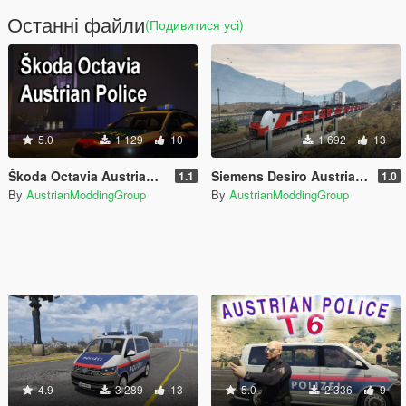
Останні файли
(Подивитися усі)
5.0
1 129
10
1 692
13
Škoda Octavia Austrian Police | ELS | ÖSTERREICH
Siemens Desiro Austrian Federal Railways | ÖBB | ÖSTERREICH
1.1
1.0
By
AustrianModdingGroup
By
AustrianModdingGroup
4.9
3 289
13
5.0
2 336
9