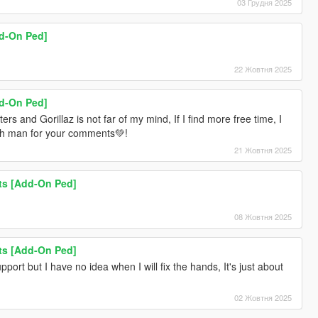
03 Грудня 2025
dd-On Ped]
22 Жовтня 2025
dd-On Ped]
 and Gorillaz is not far of my mind, If I find more free time, I
much man for your comments💚!
21 Жовтня 2025
ots [Add-On Ped]
08 Жовтня 2025
ots [Add-On Ped]
port but I have no idea when I will fix the hands, It's just about
02 Жовтня 2025