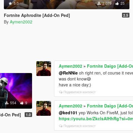
5.0
2 079
25
Fortnite Aphrodite [Add-On Ped]
2.5
By
Aymen2002
Aymen2002
»
Fortnite Daigo [Add-O
@ReNNie
oh right ren, of course it ne
was dont know😅
have a nice day;)
Подивитися контекст
554
9
Aymen2002
»
Fortnite Daigo [Add-O
@ked101
yep Works On FiveM, just foll
dd-On Ped]
1.0
https://youtu.be/ZkclsAIHhRg?si=
Подивитися контекст