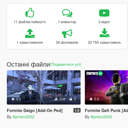
11 файлів лайкнуто
1 коментар
2 відео
1 завантаження
26 фоловерів
20 755 завантажень
Останні файли
(Подивитися усі)
5.0
336
5
5.0
Fortnite Daigo [Add-On Ped]
Fortnite Daft Punk [A
1.0
By
Aymen2002
By
Aymen2002