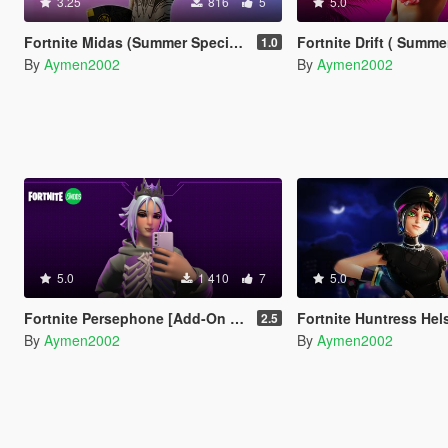
3.25
816
5
5.0
Fortnite Midas (Summer Special) [Add-On Ped]
Fortnite Drift ( Summer Special )
1.0
By
Aymen2002
By
Aymen2002
5.0
1 410
7
5.0
Fortnite Persephone [Add-On Ped]
Fortnite Huntress Helsie [
2.5
By
Aymen2002
By
Aymen2002