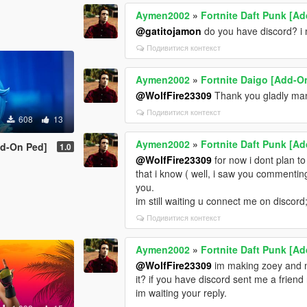
Aymen2002
»
Fortnite Daft Punk [A
@gatitojamon
do you have discord? i
Подивитися контекст
Aymen2002
»
Fortnite Daigo [Add-O
@WolfFire23309
Thank you gladly ma
Подивитися контекст
608
13
Aymen2002
»
Fortnite Daft Punk [A
dd-On Ped]
1.0
@WolfFire23309
for now i dont plan to
that i know ( well, i saw you commenti
you.
im still waiting u connect me on discord
Подивитися контекст
Aymen2002
»
Fortnite Daft Punk [A
@WolfFire23309
im making zoey and mi
it? if you have discord sent me a frien
im waiting your reply.