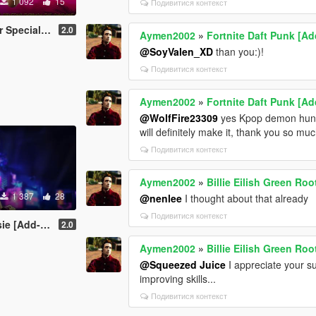
1 092
15
Подивитися контекст
 [Add-On Ped]
2.0
Aymen2002
»
Fortnite Daft Punk [A
@SoyValen_XD
than you:)!
Подивитися контекст
Aymen2002
»
Fortnite Daft Punk [A
@WolfFire23309
yes Kpop demon hunters
will definitely make it, thank you so 
Подивитися контекст
Aymen2002
»
Billie Eilish Green Ro
1 387
28
@nenlee
I thought about that already
Подивитися контекст
Add-On Ped]
2.0
Aymen2002
»
Billie Eilish Green Ro
@Squeezed Juice
I appreciate your sup
improving skills...
Подивитися контекст