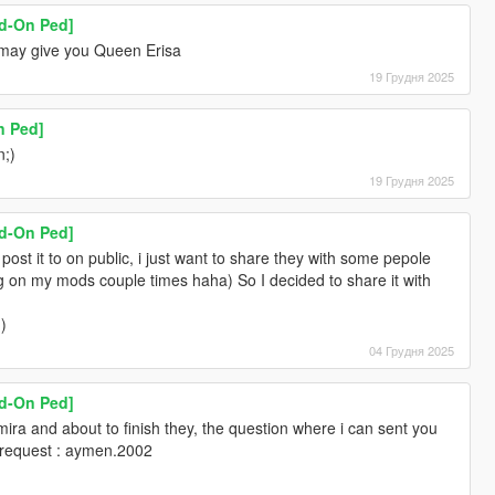
dd-On Ped]
 may give you Queen Erisa
19 Грудня 2025
n Ped]
n;)
19 Грудня 2025
dd-On Ped]
 post it to on public, i just want to share they with some pepole
ng on my mods couple times haha) So I decided to share it with
;)
04 Грудня 2025
dd-On Ped]
ra and about to finish they, the question where i can sent you
d request : aymen.2002