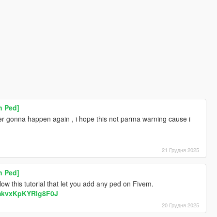
n Ped]
ver gonna happen again , i hope this not parma warning cause i
21 Грудня 2025
n Ped]
ow this tutorial that let you add any ped on Fivem.
0mkvxKpKYRlg8F0J
20 Грудня 2025