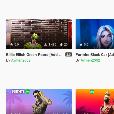
5.0
1 486
20
5.0
Billie Eilish Green Roots [Add-On Ped]
Fortnite Black Cat [A
2.0
By
Aymen2002
By
Aymen2002