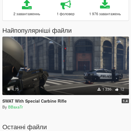
2 завантаженнь
1 фоловер
1 976 завантажень
Найпопулярніші файли
4.75
1 330
12
SWAT With Special Carbine Rifle
1.4
By
BBaxaTr
Останні файли