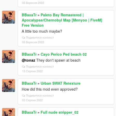
05 Вересня 2022
BBaxaTr
»
Paleto Bay Remastered |
Apocalypse/Chernobyl Map [Menyoo | FiveM]
Free Version
A little too much maybe?
Подивитися контекст
05 Вересня 2022
BBaxaTr
»
Cayo Perico Ped beach 02
@tonaz
They don't spawn at beach
Подивитися контекст
13 Серпня 2022
BBaxaTr
»
Urban SWAT Retexture
How did this mod even approved?
Подивитися контекст
02 Серпня 2022
BBaxaTr
»
Full nude stripper_02