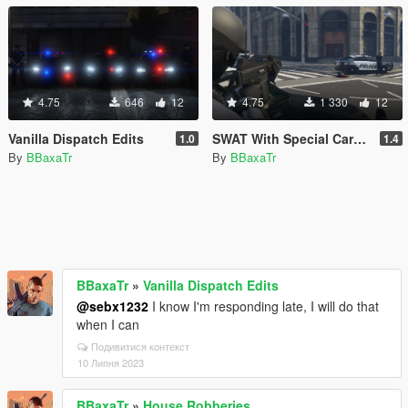
4.75
646
12
4.75
1 330
12
Vanilla Dispatch Edits
SWAT With Special Carbine Rifle
1.0
1.4
By
BBaxaTr
By
BBaxaTr
BBaxaTr
»
Vanilla Dispatch Edits
@sebx1232
I know I'm responding late, I will do that
when I can
Подивитися контекст
10 Липня 2023
BBaxaTr
»
House Robberies