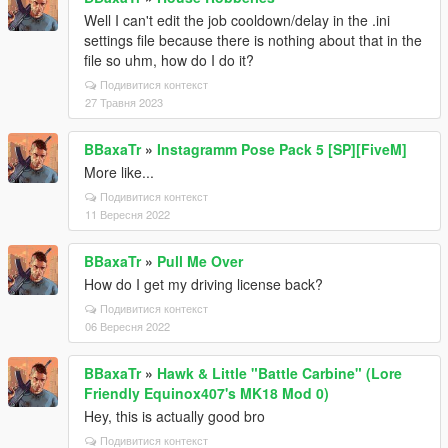
Well I can't edit the job cooldown/delay in the .ini
settings file because there is nothing about that in the
file so uhm, how do I do it?
Подивитися контекст
27 Травня 2023
BBaxaTr
»
Instagramm Pose Pack 5 [SP][FiveM]
More like...
Подивитися контекст
11 Вересня 2022
BBaxaTr
»
Pull Me Over
How do I get my driving license back?
Подивитися контекст
06 Вересня 2022
BBaxaTr
»
Hawk & Little "Battle Carbine" (Lore
Friendly Equinox407's MK18 Mod 0)
Hey, this is actually good bro
Подивитися контекст