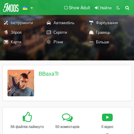
Show Adult
Увійти
Інструменти
Автомобіль
Фарбування
Зброя
Скріпти
Гравець
Карти
Різне
Більше
BBaxaTr
56 файлів лайкнуто
50 коментарів
0 відео