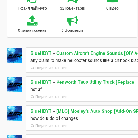
1 файл лайкнуто
32 коментарів
0 відео
0 завантаженнь
0 фоловерів
BlueHDYT
»
Custom Aircraft Engine Sounds [OIV A
any plans to make helicopter sounds like a chinook bl
Подивитися контекст
BlueHDYT
»
Kenworth T800 Utility Truck [Replace 
hot af
Подивитися контекст
BlueHDYT
»
[MLO] Mosley's Auto Shop [Add-On SP
how do u do oil changes
Подивитися контекст