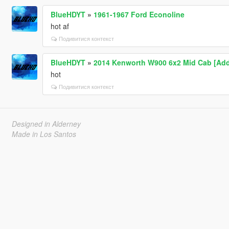
BlueHDYT
»
1961-1967 Ford Econoline
hot af
Подивитися контекст
BlueHDYT
»
2014 Kenworth W900 6x2 Mid Cab [Add-O
hot
Подивитися контекст
Designed in Alderney
Made in Los Santos