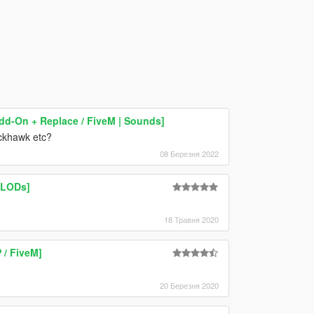
dd-On + Replace / FiveM | Sounds]
ackhawk etc?
08 Березня 2022
| LODs]
18 Травня 2020
 / FiveM]
20 Березня 2020