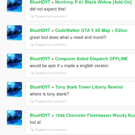
BlueHDYT
»
Northrop P-61 Black Widow [Add-On]
did not expect this!
Подивитися контекст
BlueHDYT
»
CodeWalker GTA V 3D Map + Editor
great tool does what u need and more!!!
Подивитися контекст
BlueHDYT
»
Computer Aided Dispatch OFFLINE
would be epic if u made a english version
Подивитися контекст
BlueHDYT
»
Tony Stark Tower Liberty Rewind
where is tony stank?
Подивитися контекст
BlueHDYT
»
1948 Chevrolet Fleetmaster Woody Kus
hot af
Подивитися контекст