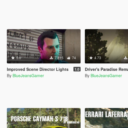
5.0
7 815
74
4.73
Improved Scene Director Lights
Driver's Paradise Remastered [Single Player | 
1.0
By
BlueJeansGamer
By
BlueJeansGamer