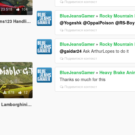
Подивитися контекст
23 518
104
BlueJeansGamer
»
Rocky Mountain D
dling and Sound Fix
@Yogeshk
@OppaiPoison
@RS-Boy
Подивитися контекст
BlueJeansGamer
»
Rocky Mountain D
@gaidar24
Ask ArthurLopes to do it
Подивитися контекст
BlueJeansGamer
»
Heavy Brake Ani
Thanks so much for this
Подивитися контекст
878
12
rghini Diablo GTR