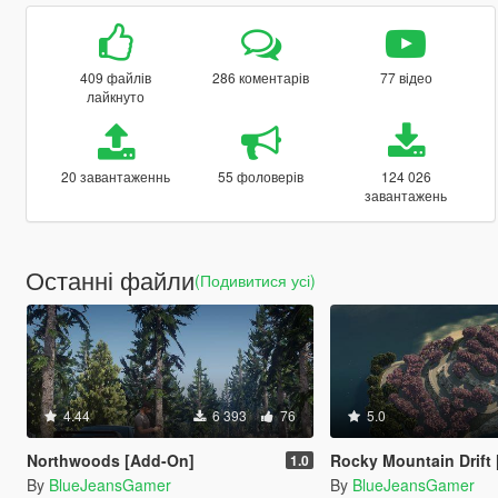
409 файлів
286 коментарів
77 відео
лайкнуто
20 завантаженнь
55 фоловерів
124 026
завантажень
Останні файли
(Подивитися усі)
4.44
6 393
76
5.0
Northwoods [Add-On]
Rocky Mountain Drift [Add
1.0
By
BlueJeansGamer
By
BlueJeansGamer