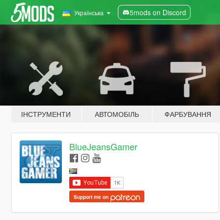
5mods on Discord
Українська
ІНСТРУМЕНТИ
АВТОМОБІЛЬ
ФАРБУВАННЯ
BlueJeansGamer
Support me on