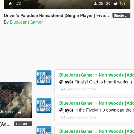
4.73
35 126
468
Driver's Paradise Remastered [Single Player | FiveM]
Single Player
By
BlueJeansGamer
BlueJeansGamer
»
Northwoods [Ad
@jay6r
Finally! Glad to hear it works :)
Подивитися контекст
BlueJeansGamer
»
Northwoods [Ad
@jay6r
in the FiveM 1.0 download the n
5 206
69
Подивитися контекст
-On]
1.2 Single Player
BlueJeansGamer
»
Northwoods [Ad