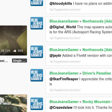
@bloodykills
I have no plans on adding
Подивитися контекст
BlueJeansGamer
»
Northwoods [Ad
@Digital_World
The map spawns automat
is for the ARS (Autosport Racing Syst
Подивитися контекст
BlueJeansGamer
»
Northwoods [Ad
35 126
468
@jay6r
Added a FiveM version with comp
FiveM]
Single Player
Подивитися контекст
BlueJeansGamer
»
Driver's Paradise
@StarFireReaper
I appreciate the crit
is
Подивитися контекст
BlueJeansGamer
»
Rocky Mountain D
@Crazedslaw
I'll look into it. Thanks 