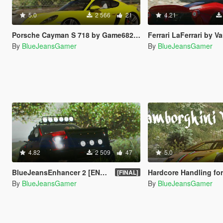
5.0
2 566
21
4.21
Porsche Cayman S 718 by Game68240 Handling Fix
Ferrari LaFerrari by Vans123 Han
By
BlueJeansGamer
By
BlueJeansGamer
4.82
2 509
47
5.0
BlueJeansEnhancer 2 [ENB + ReShade 3]
Hardcore Handling for Lambo
[FINAL]
By
BlueJeansGamer
By
BlueJeansGamer