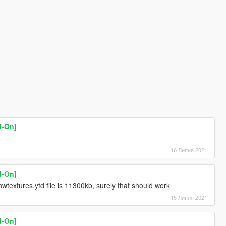
d-On]
16 Липня 2021
d-On]
wtextures.ytd file is 11300kb, surely that should work
15 Липня 2021
d-On]