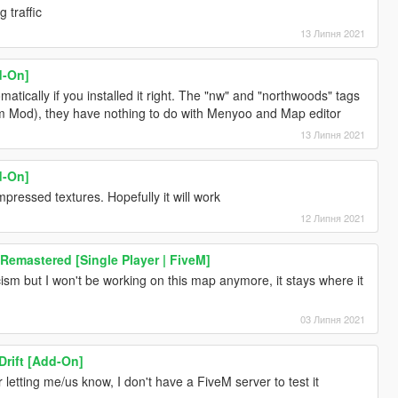
 traffic
13 Липня 2021
d-On]
ically if you installed it right. The "nw" and "northwoods" tags
em Mod), they have nothing to do with Menyoo and Map editor
13 Липня 2021
d-On]
ressed textures. Hopefully it will work
12 Липня 2021
 Remastered [Single Player | FiveM]
icism but I won't be working on this map anymore, it stays where it
03 Липня 2021
rift [Add-On]
for letting me/us know, I don't have a FiveM server to test it