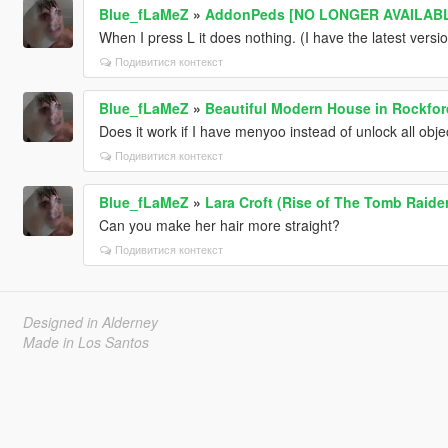
Blue_fLaMeZ
»
AddonPeds [NO LONGER AVAILABLE
When I press L it does nothing. (I have the latest versio
Подивитися контекст
Blue_fLaMeZ
»
Beautiful Modern House in Rockford
Does it work if I have menyoo instead of unlock all obje
Подивитися контекст
Blue_fLaMeZ
»
Lara Croft (Rise of The Tomb Raide
Can you make her hair more straight?
Подивитися контекст
Designed in Alderney
Made in Los Santos