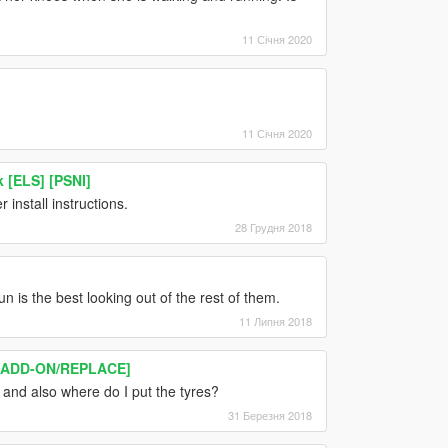
11 Січня 2020
11 Січня 2020
 [ELS] [PSNI]
 install instructions.
28 Грудня 2018
n is the best looking out of the rest of them.
11 Липня 2018
r [ADD-ON/REPLACE]
 and also where do I put the tyres?
31 Березня 2018