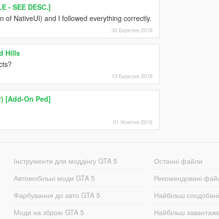
 - SEE DESC.]
n of NativeUI) and I followed everything correctly.
30 Березня 2018
 Hills
cts?
13 Березня 2018
r) [Add-On Ped]
01 Жовтня 2016
Інструменти для моддінгу GTA 5
Останні файли
Автомобільні моди GTA 5
Рекомендовані фай
Фарбування до авто GTA 5
Найбільш сподобан
Моди на зброю GTA 5
Найбільш завантаж