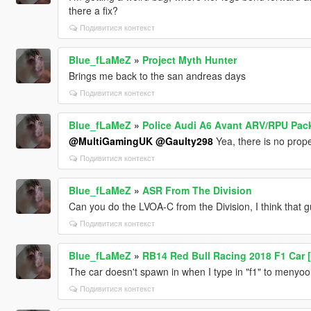
there a fix?
Подивитися контекст
Blue_fLaMeZ
»
Project Myth Hunter
Brings me back to the san andreas days
Подивитися контекст
Blue_fLaMeZ
»
Police Audi A6 Avant ARV/RPU Pack
@MultiGamingUK
@Gaulty298
Yea, there is no proper
Подивитися контекст
Blue_fLaMeZ
»
ASR From The Division
Can you do the LVOA-C from the Division, I think that gu
Подивитися контекст
Blue_fLaMeZ
»
RB14 Red Bull Racing 2018 F1 Ca
The car doesn't spawn in when I type in "f1" to menyoo
Подивитися контекст