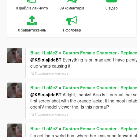
0 файлів лайкнуто
39 коментарів
0 відео
0 завантаженнь
1 фоловер
Blue_fLaMeZ
»
Custom Female Character - Replace 
@KSIolajideBT
Everything is on max and I have plenty
clue whats causing it.
Подивитися контекст
Blue_fLaMeZ
»
Custom Female Character - Replace 
@KSIolajideBT
Alright, thanks! Also is it normal that 
first screenshot with the orange jacket it the most nota
openIV model viewer tho. Is this normal?
Подивитися контекст
Blue_fLaMeZ
»
Custom Female Character - Replace 
I'm getting a weird bug, where her legs bend forward a