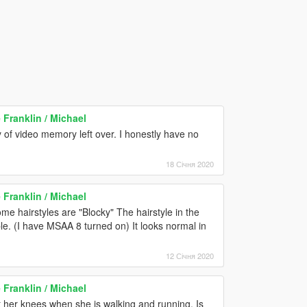
Franklin / Michael
 of video memory left over. I honestly have no
18 Січня 2020
Franklin / Michael
some hairstyles are "Blocky" The hairstyle in the
ble. (I have MSAA 8 turned on) It looks normal in
12 Січня 2020
Franklin / Michael
t her knees when she is walking and running. Is