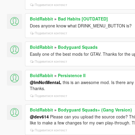
Подивитися контекст
BoldRabbit
»
Bad Habits [OUTDATED]
Does anyone know what DRINK_MENU_BUTTON is?
Подивитися контекст
BoldRabbit
»
Bodyguard Squads
Easily one of the best mods for GTAV. Thanks for the u
Подивитися контекст
BoldRabbit
»
Persistence II
@ImNotMentaL
this is an awesome mod. Is there any
Thanks.
Подивитися контекст
BoldRabbit
»
Bodyguard Squads+ (Gang Version)
@dev614
Please can you upload the source code? Th
like to make a few changes for my own play-through. T
Подивитися контекст