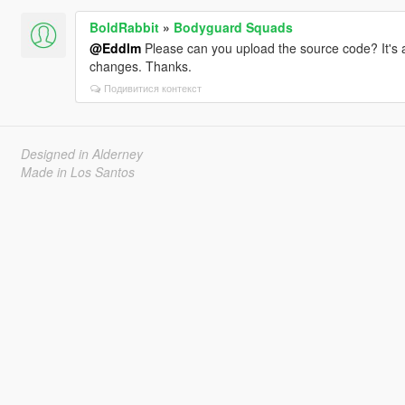
BoldRabbit
»
Bodyguard Squads
@Eddlm
Please can you upload the source code? It's
changes. Thanks.
Подивитися контекст
Designed in Alderney
Made in Los Santos