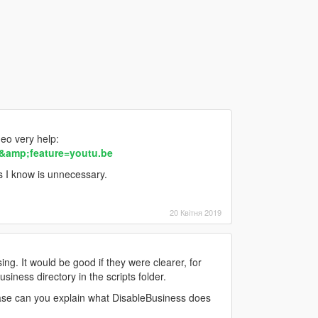
eo very help:
amp;feature=youtu.be
as I know is unnecessary.
20 Квітня 2019
ing. It would be good if they were clearer, for
iness directory in the scripts folder.
ease can you explain what DisableBusiness does