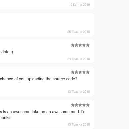
19 Квітня 2019
25 Травня 2018
pdate :)
24 Травня 2018
 chance of you uploading the source code?
13 Травня 2018
is is an awesome take on an awesome mod. I'd
hanks.
13 Травня 2018