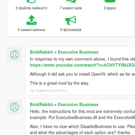
0 файлів лайкнуто
7 коментарів
0 відео
0 завантаженнь
0 фоловерів
BoldRabbit
»
Executive Business
In response to my own comment above, I found this vid
https://www.youtube.com/watch?v=0CHVTY5NJXQ&
Although it did ask you to install OpenIV, which as far 
This is a great mod by the way.
Подивитися контекст
BoldRabbit
»
Executive Business
Hello, the instructions for this mod are extremely confus
example: Put ExecutiveBusiness.dll and the ExecutiveBus
Also, I have no clue which DisableBusiness to use. Pl
and what the advantages of each option are? thanks