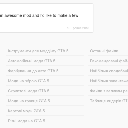
 an awesome mod and I'd like to make a few
13 Травня 2018
Інструменти для моддінгу GTA 5
Останні файли
Автомобільні моди GTA 5
Рекомендовані фай
Фарбування до авто GTA 5
Найбільш сподобан
Моди на зброю GTA 5
Найбільш завантаж
Скриптові моди GTA 5
Файли з великим р
Моди на гравця GTA 5.
Таблиця лидерів G
Картові моди GTA 5
Різні моди на GTA 5