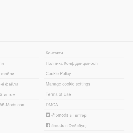
Контакти
ли
Політика Конфіденційності
і файли
Cookie Policy
ені файли
Manage cookie settings
ейтингом
Terms of Use
TA5-Mods.com
DMCA
@5mods в Твіттері
5mods в Фейсбуці