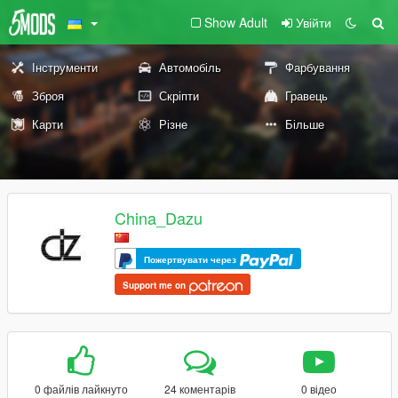
Show Adult
Увійти
Інструменти
Автомобіль
Фарбування
Зброя
Скріпти
Гравець
Карти
Різне
Більше
China_Dazu
Пожертвувати через
Support me on
0 файлів лайкнуто
24 коментарів
0 відео