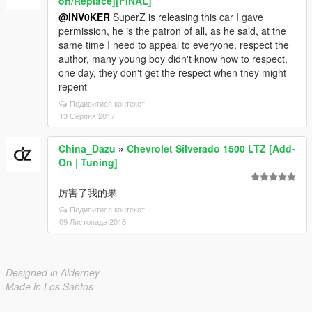
on/Replace][FINAL]
@INV0KER
SuperZ is releasing this car I gave
permission, he is the patron of all, as he said, at the
same time I need to appeal to everyone, respect the
author, many young boy didn't know how to respect,
one day, they don't get the respect when they might
repent
Подивитися контекст
13 Серпня 2017
China_Dazu
»
Chevrolet Silverado 1500 LTZ [Add-
On | Tuning]
厉害了我的果
Подивитися контекст
09 Листопада 2016
Designed in Alderney
Made in Los Santos