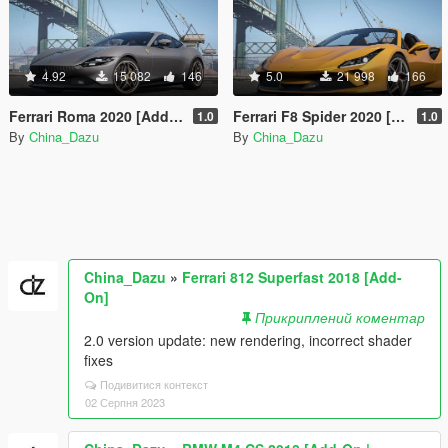
4.92
15 082
146
5.0
21 998
166
Ferrari Roma 2020 [Add-On]
Ferrari F8 Spider 2020 [Add-On]
1.0
1.0
By
China_Dazu
By
China_Dazu
China_Dazu
»
Ferrari 812 Superfast 2018 [Add-
On]
Прикриплений коментар
2.0 version update: new rendering, incorrect shader
fixes
Подивитися контекст
02 Серпня 2023