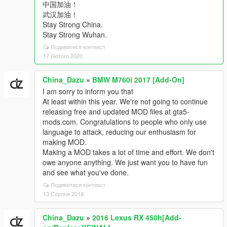
中国加油！
武汉加油！
Stay Strong China.
Stay Strong Wuhan.
Подивитися контекст
17 Лютого 2020
China_Dazu
»
BMW M760i 2017 [Add-On]
I am sorry to inform you that
At least within this year. We're not going to continue
releasing free and updated MOD files at gta5-
mods.com. Congratulations to people who only use
language to attack, reducing our enthusiasm for
making MOD.
Making a MOD takes a lot of time and effort. We don't
owe anyone anything. We just want you to have fun
and see what you've done.
Подивитися контекст
13 Серпня 2018
China_Dazu
»
2016 Lexus RX 450h[Add-