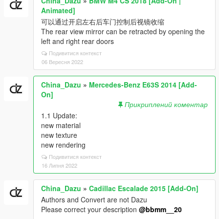
China_Dazu
»
BMW M4 CS 2018 [Add-On |
Animated]
可以通过开启左右后车门控制后视镜收缩
The rear view mirror can be retracted by opening the
left and right rear doors
Подивитися контекст
06 Вересня 2022
China_Dazu
»
Mercedes-Benz E63S 2014 [Add-
On]
Прикриплений коментар
1.1 Update:
new material
new texture
new rendering
Подивитися контекст
16 Липня 2022
China_Dazu
»
Cadillac Escalade 2015 [Add-On]
Authors and Convert are not Dazu
Please correct your description
@bbmm__20