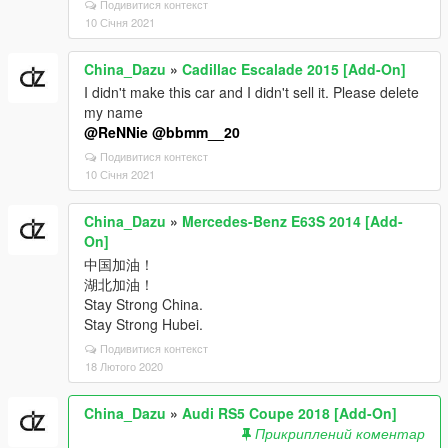
Подивитися контекст
10 Січня 2021
China_Dazu
»
Cadillac Escalade 2015 [Add-On]
I didn't make this car and I didn't sell it. Please delete
my name
@ReNNie
@bbmm__20
Подивитися контекст
10 Січня 2021
China_Dazu
»
Mercedes-Benz E63S 2014 [Add-
On]
中国加油！
湖北加油！
Stay Strong China.
Stay Strong Hubei.
Подивитися контекст
18 Лютого 2020
China_Dazu
»
Audi RS5 Coupe 2018 [Add-On]
Прикриплений коментар