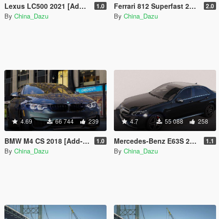
Lexus LC500 2021 [Add-On]
Ferrari 812 Superfast 2018 [Add-On]
1.0
2.0
By
China_Dazu
By
China_Dazu
4.69
66 744
239
4.7
55 088
258
BMW M4 CS 2018 [Add-On | Animated]
Mercedes-Benz E63S 2014 [Add-On]
1.0
1.1
By
China_Dazu
By
China_Dazu