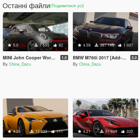
Останні файли
(Подивитися усі)
5.0
7 595
82
4.59
387 145
1 037
MINI John Cooper Works GP 2020
BMW M760i 2017 [Add-On]
1.0
3.0
By
China_Dazu
By
China_Dazu
4.36
12 333
111
4.21
61 698
332