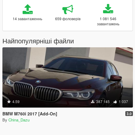
14 завантаженнь
659 фоловерів
1 081 546
завантажень
Найпопулярніші файли
4.59
387 145
1 037
BMW M760i 2017 [Add-On]
3.0
By
China_Dazu