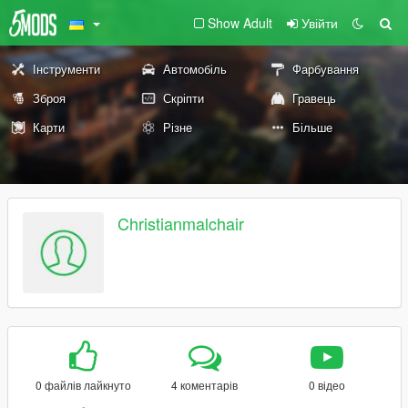
Show Adult
Увійти
Інструменти
Автомобіль
Фарбування
Зброя
Скріпти
Гравець
Карти
Різне
Більше
Christianmalchair
0 файлів лайкнуто
4 коментарів
0 відео