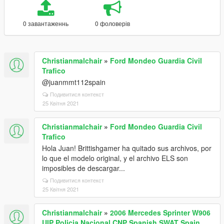
0 завантаженнь
0 фоловерів
Christianmalchair
»
Ford Mondeo Guardia Civil
Trafico
@juanmmt112spain
Подивитися контекст
25 Квітня 2021
Christianmalchair
»
Ford Mondeo Guardia Civil
Trafico
Hola Juan! Brittishgamer ha quitado sus archivos, por
lo que el modelo original, y el archivo ELS son
imposibles de descargar...
Подивитися контекст
25 Квітня 2021
Christianmalchair
»
2006 Mercedes Sprinter W906
UIP Policia Nacional CNP Spanish SWAT Spain