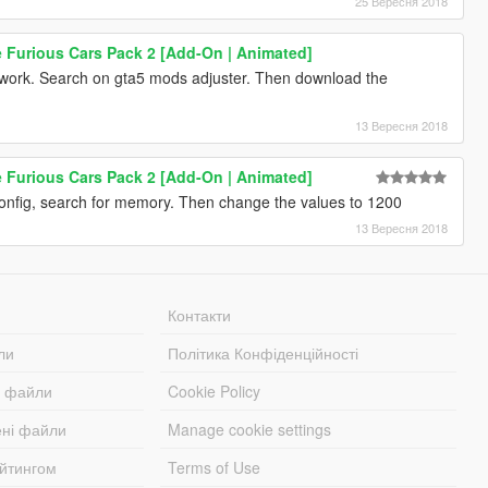
25 Вересня 2018
e Furious Cars Pack 2 [Add-On | Animated]
not work. Search on gta5 mods adjuster. Then download the
13 Вересня 2018
e Furious Cars Pack 2 [Add-On | Animated]
fig, search for memory. Then change the values to 1200
13 Вересня 2018
Контакти
ли
Політика Конфіденційності
і файли
Cookie Policy
ені файли
Manage cookie settings
ейтингом
Terms of Use