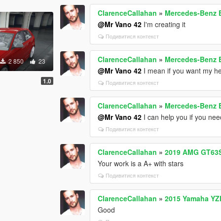
ClarenceCallahan
»
Mercedes-Benz 
@Mr Vano 42
I'm creating it
Подивитися контекст
ClarenceCallahan
»
Mercedes-Benz 
2 850
23
@Mr Vano 42
I mean if you want my hel
1.0
Подивитися контекст
ClarenceCallahan
»
Mercedes-Benz 
@Mr Vano 42
I can help you if you nee
Подивитися контекст
ClarenceCallahan
»
2019 AMG GT63S
Your work is a A+ with stars
Подивитися контекст
ClarenceCallahan
»
2015 Yamaha YZF
Good