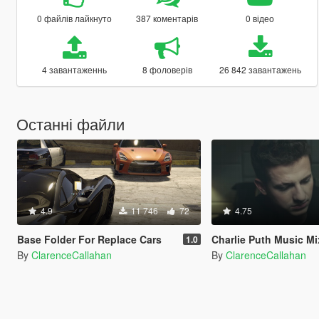
0 файлів лайкнуто
387 коментарів
0 відео
4 завантаженнь
8 фоловерів
26 842 завантажень
Останні файли
4.9
11 746
72
4.75
Base Folder For Replace Cars
Charlie Puth Music Mi
1.0
By
ClarenceCallahan
By
ClarenceCallahan