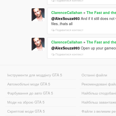
Подивитися контекст
ClarenceCallahan
»
The Fast and th
@AlexSouza993
And if it still does 
files..thats all
Подивитися контекст
ClarenceCallahan
»
The Fast and th
@AlexSouza993
Open up your gamecon
Подивитися контекст
Інструменти для моддінгу GTA 5
Останні файли
Автомобільні моди GTA 5
Рекомендовані фай
Фарбування до авто GTA 5
Найбільш сподобан
Моди на зброю GTA 5
Найбільш завантаж
Скриптові моди GTA 5
Файли з великим р