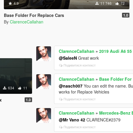
4.9
11 746
72
Base Folder For Replace Cars
1.0
By
ClarenceCallahan
ClarenceCallahan
»
2019 Audi A6 55
@SaleeN
Great work
Подивитися контекст
ClarenceCallahan
»
Base Folder For
@nasch007
You can edit the name. Bu
634
11
works for Replace Vehicles
Подивитися контекст
x
1.0
ClarenceCallahan
»
Mercedes-Benz 
@Mr Vano 42
CLARENCE#2379
Подивитися контекст