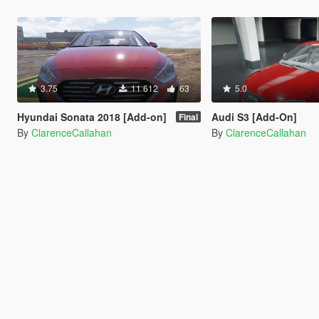
3.75
11 612
63
5.0
Hyundai Sonata 2018 [Add-on]
Audi S3 [Add-On]
Final
By
ClarenceCallahan
By
ClarenceCallahan