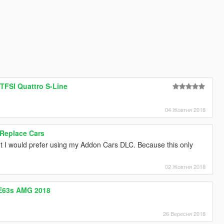
 TFSI Quattro S-Line
04 Жовтня 2018
 Replace Cars
t I would prefer using my Addon Cars DLC. Because this only
02 Жовтня 2018
E63s AMG 2018
26 Вересня 2018