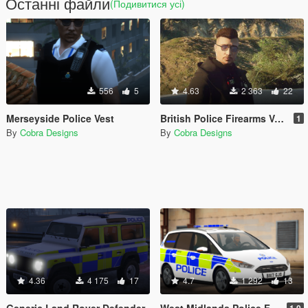
Останні файли
(Подивитися усі)
556
5
4.63
2 363
22
Merseyside Police Vest
British Police Firearms Vest [EUP]
1
By
Cobra Designs
By
Cobra Designs
4.36
4 175
17
4.7
1 292
13
Generic Land Rover Defender
West Midlands Police Ford Galaxy [Replace | ELS]
1.0