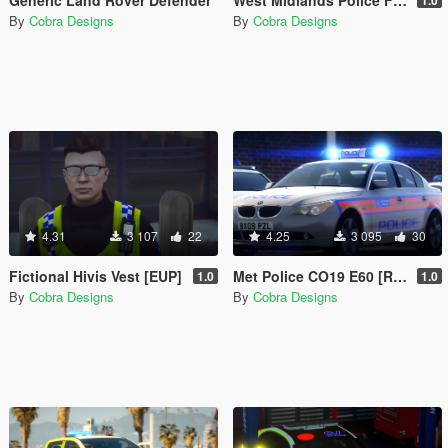
By
Cobra Designs
By
Cobra Designs
4.31
3 107
22
4.25
3 095
30
Fictional Hivis Vest [EUP]
Met Police CO19 E60 [Replace | ELS]
1.0
1.0
By
Cobra Designs
By
Cobra Designs