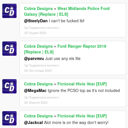
Cobra Designs
»
West Midlands Police Ford
Galaxy [Replace | ELS]
@SteelyDan
I can't be fucked tbf
Подивитися контекст
25 Грудня 2020
Cobra Designs
»
Ford Ranger Raptor 2019
[Replace | ELS]
@patvmru
Just use any els file
Подивитися контекст
26 Листопада 2020
Cobra Designs
»
Fictional Hivis Vest [EUP]
@MegaMac
Ignore the PCSO top as it's not included
Подивитися контекст
25 Жовтня 2020
Cobra Designs
»
Fictional Hivis Vest [EUP]
@Jackcal
Alot more is on the way don't worry!