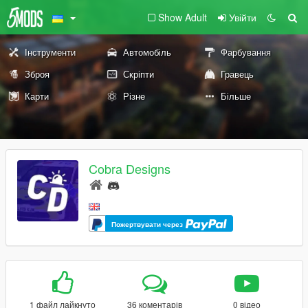
Show Adult
Увійти
Інструменти
Автомобіль
Фарбування
Зброя
Скріпти
Гравець
Карти
Різне
Більше
Cobra Designs
Пожертвувати через
1 файл лайкнуто
36 коментарів
0 відео