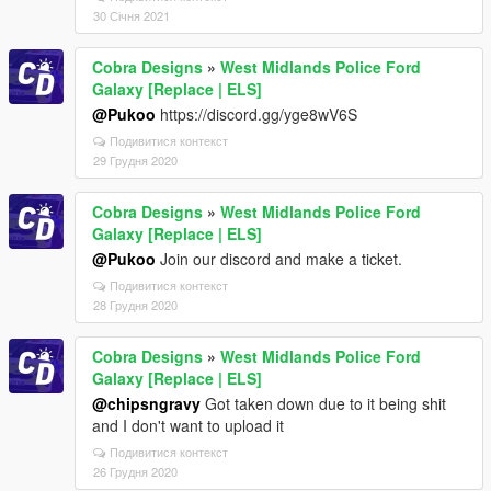
30 Січня 2021
Cobra Designs
»
West Midlands Police Ford
Galaxy [Replace | ELS]
@Pukoo
https://discord.gg/yge8wV6S
Подивитися контекст
29 Грудня 2020
Cobra Designs
»
West Midlands Police Ford
Galaxy [Replace | ELS]
@Pukoo
Join our discord and make a ticket.
Подивитися контекст
28 Грудня 2020
Cobra Designs
»
West Midlands Police Ford
Galaxy [Replace | ELS]
@chipsngravy
Got taken down due to it being shit
and I don't want to upload it
Подивитися контекст
26 Грудня 2020