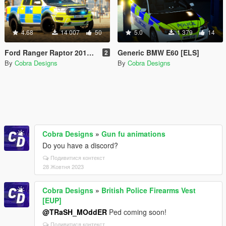
4.68
14 007
50
5.0
1 379
14
Ford Ranger Raptor 2019 [Replace | ELS]
Generic BMW E60 [ELS]
2
By
Cobra Designs
By
Cobra Designs
Cobra Designs
»
Gun fu animations
Do you have a discord?
Подивитися контекст
28 Жовтня 2023
Cobra Designs
»
British Police Firearms Vest
[EUP]
@TRaSH_MOddER
Ped coming soon!
Подивитися контекст