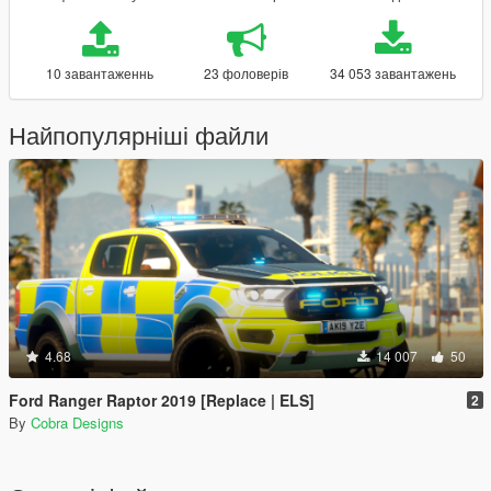
10 завантаженнь
23 фоловерів
34 053 завантажень
Найпопулярніші файли
4.68
14 007
50
Ford Ranger Raptor 2019 [Replace | ELS]
2
By
Cobra Designs