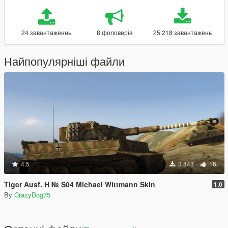
24 завантаженнь
8 фоловерів
25 218 завантажень
Найпопулярніші файли
4.5
3 843
16
Tiger Ausf. H № S04 Michael Wittmann Skin
1.0
By
CrazyDog75