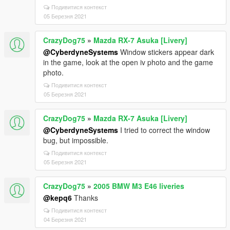
Подивитися контекст
05 Березня 2021
CrazyDog75
»
Mazda RX-7 Asuka [Livery]
@CyberdyneSystems
Window stickers appear dark
in the game, look at the open iv photo and the game
photo.
Подивитися контекст
05 Березня 2021
CrazyDog75
»
Mazda RX-7 Asuka [Livery]
@CyberdyneSystems
I tried to correct the window
bug, but impossible.
Подивитися контекст
05 Березня 2021
CrazyDog75
»
2005 BMW M3 E46 liveries
@kepq6
Thanks
Подивитися контекст
04 Березня 2021