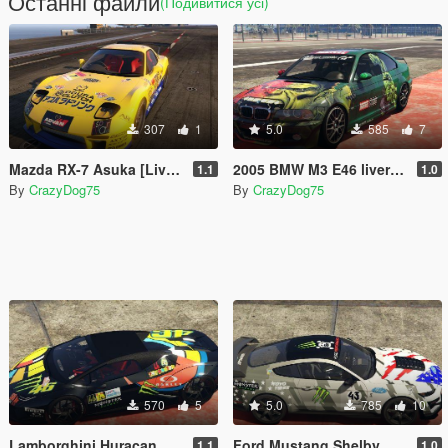
Останні файли
(Подивитися усі)
307
1
5.0
585
7
Mazda RX-7 Asuka [Livery]
2005 BMW M3 E46 liveries
1.1
1.0
By
CrazyDog75
By
CrazyDog75
570
5
5.0
785
10
Lamborghini Huracan Performante Spyder livery
Ford Mustang Shelby GT500 2020 Livery
1.1
1.0