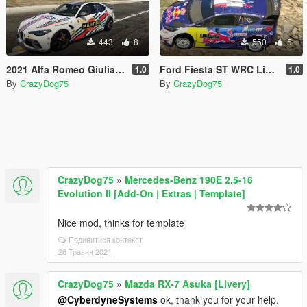
443
8
550
5
2021 Alfa Romeo Giulia livery
Ford Fiesta ST WRC Livery
1.0
1.0
By
CrazyDog75
By
CrazyDog75
CrazyDog75
»
Mercedes-Benz 190E 2.5-16
Evolution II [Add-On | Extras | Template]
Nice mod, thinks for template
Подивитися контекст
26 Травня 2021
CrazyDog75
»
Mazda RX-7 Asuka [Livery]
@CyberdyneSystems
ok, thank you for your help.