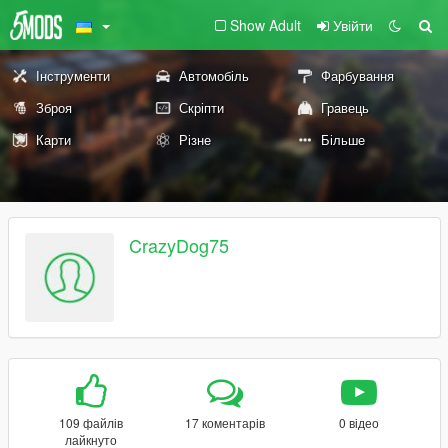
Show Adult
Увійти
Інструменти
Автомобіль
Фарбування
Зброя
Скріпти
Гравець
Карти
Різне
Більше
CrazyDog75
109 файлів
17 коментарів
0 відео
лайкнуто