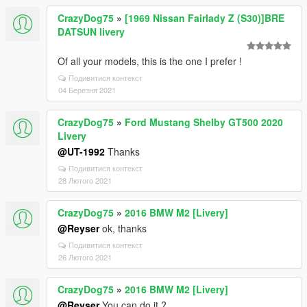
CrazyDog75
»
[1969 Nissan Fairlady Z (S30)]BRE
DATSUN livery
Of all your models, this is the one I prefer !
Подивитися контекст
04 Березня 2021
CrazyDog75
»
Ford Mustang Shelby GT500 2020
Livery
@UT-1992
Thanks
Подивитися контекст
28 Лютого 2021
CrazyDog75
»
2016 BMW M2 [Livery]
@Reyser
ok, thanks
Подивитися контекст
26 Лютого 2021
CrazyDog75
»
2016 BMW M2 [Livery]
@Reyser
You can do it ?