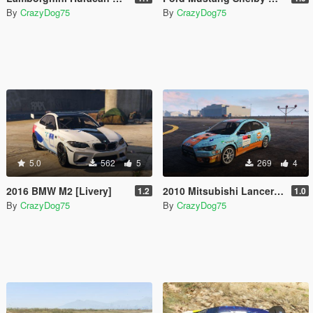
By
CrazyDog75
By
CrazyDog75
5.0
562
5
269
4
2016 BMW M2 [Livery]
2010 Mitsubishi Lancer Evolution X FQ-400 livery
1.2
1.0
By
CrazyDog75
By
CrazyDog75