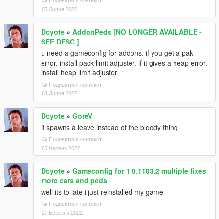
Подивитися контекст
05 Липня 2022
Dcyote
»
AddonPeds [NO LONGER AVAILABLE -
SEE DESC.]
u need a gameconfig for addons. if you get a pak
error, install pack limit adjuster. if it gives a heap error,
install heap limit adjuster
Подивитися контекст
03 Липня 2022
Dcyote
»
GoreV
it spawns a leave instead of the bloody thing
Подивитися контекст
05 Червня 2022
Dcyote
»
Gameconfig for 1.0.1103.2 multiple fixes
more cars and peds
well its to late i just reinstalled my game
Подивитися контекст
27 Березня 2022