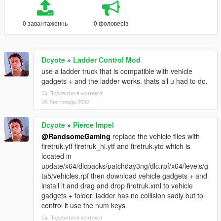
0 завантаженнь
0 фоловерів
Dcyote
»
Ladder Control Mod
use a ladder truck that is compatible with vehicle
gadgets + and the ladder works. thats all u had to do.
Подивитися контекст
26 Листопада 2022
Dcyote
»
Pierce Impel
@RandsomeGaming
replace the vehicle files with
firetruk.ytf firetruk_hi.ytf and firetruk.ytd which is
located in
update/x64/dlcpacks/patchday3ng/dlc.rpf/x64/levels/g
ta5/vehicles.rpf then download vehicle gadgets + and
install it and drag and drop firetruk.xml to vehicle
gadgets + folder. ladder has no collision sadly but to
control it use the num keys
Подивитися контекст