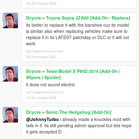
26 Листопада 2022
Dcyote
»
Toyota Supra JZA80 [Add-On / Replace]
its better to replace it with the banshee cuz its model
is similar also when replacing vehicles make sure to
replace it in its LATEST patchday or DLC or it will not
work
Подивитися контекст
26 Листопада 2022
Dcyote
»
Tesla Model X P90D 2016 [Add-On |
Wipers | Spoiler]
it does not sound electric
Подивитися контекст
19 Листопада 2022
Dcyote
»
Sonic The Hedgehog [Add-On]
@JohnnyTurbo
i already made a knuckles mod with
tails in it. its still pending admin approval but lets hope
it gets accepted:D