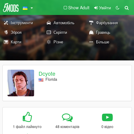
Show Adult
Увійти
Інструменти
Автомобіль
Фарбування
Зброя
Скріпти
Гравець
Карти
Різне
Більше
Dcyote
Florida
1 файл лайкнуто
48 коментарів
0 відео