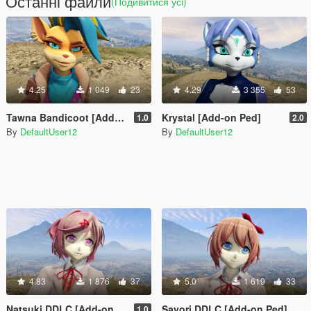
Останні файли
(Подивитися усі)
4.25
1 049
23
4.29
3 355
53
Tawna Bandicoot [Add-On Ped]
Krystal [Add-on Ped]
1.0
2.0
By
DefaultUser12
By
DefaultUser12
4.83
1 876
37
5.0
1 619
33
Natsuki DDLC [Add-on Ped]
Sayori DDLC [Add-on Ped]
1.0