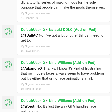
did a tutorial series of making mods for the sole
purpose that people can make the mods themselves.
Подивитися контекст
15 Червня 2021
DefaultUser12
»
Natsuki DDLC [Add-on Ped]
@9BallAC
No. I've got a lot of other things I need to
get to.
Подивитися контекст
03 Грудня 2020
DefaultUser12
»
Nina Williams [Add-on Ped]
@Arkanon-X
Thanks. I know it's kind of frustrating
that my models faces always seem to have problems,
but it's either that or no face animations at all.
Подивитися контекст
04 Травня 2020
DefaultUser12
»
Nina Williams [Add-on Ped]
@Worsti
No. It's just the way GTA handles face
animations.