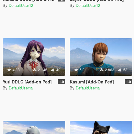
By
DefaultUser12
By
DefaultUser12
4.88
2 148
40
5.0
2 863
53
Yuri DDLC [Add-on Ped]
Kasumi [Add-On Ped]
1.0
1.0
By
DefaultUser12
By
DefaultUser12