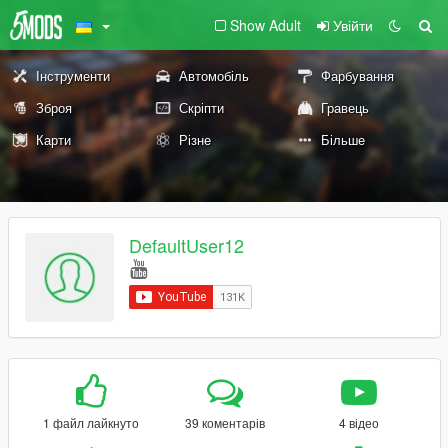
Show Adult
Увійти
Інструменти
Автомобіль
Фарбування
Зброя
Скріпти
Гравець
Карти
Різне
Більше
DefaultUser12
1 файл лайкнуто
39 коментарів
4 відео