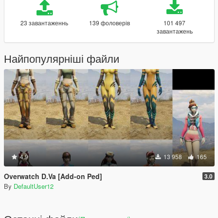
23 завантаженнь
139 фоловерів
101 497
завантажень
Найпопулярніші файли
4.9
13 958
165
Overwatch D.Va [Add-on Ped]
3.0
By
DefaultUser12