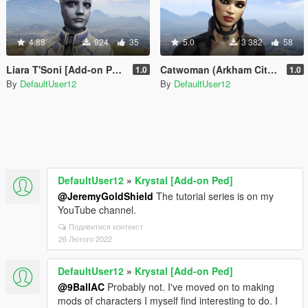
4.88
924
35
5.0
3 382
58
Liara T'Soni [Add-on Ped]
Catwoman (Arkham City) [Add-on Ped]
1.0
1.0
By
DefaultUser12
By
DefaultUser12
DefaultUser12
»
Krystal [Add-on Ped]
@JeremyGoldShield
The tutorial series is on my
YouTube channel.
Подивитися контекст
26 Лютого 2022
DefaultUser12
»
Krystal [Add-on Ped]
@9BallAC
Probably not. I've moved on to making
mods of characters I myself find interesting to do. I