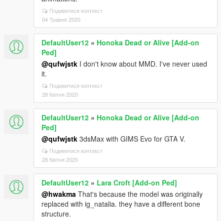
Подивитися контекст
04 Травня 2020
DefaultUser12
»
Honoka Dead or Alive [Add-on
Ped]
@qufwjstk
I don't know about MMD. I've never used
it.
Подивитися контекст
28 Квітня 2020
DefaultUser12
»
Honoka Dead or Alive [Add-on
Ped]
@qufwjstk
3dsMax with GIMS Evo for GTA V.
Подивитися контекст
28 Квітня 2020
DefaultUser12
»
Lara Croft [Add-on Ped]
@hwakma
That's because the model was originally
replaced with ig_natalia. they have a different bone
structure.