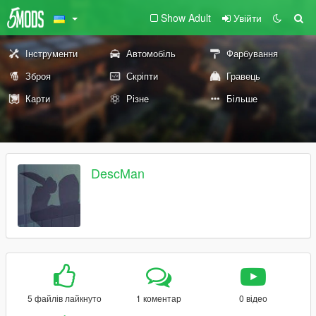
Show Adult
Увійти
Інструменти
Автомобіль
Фарбування
Зброя
Скріпти
Гравець
Карти
Різне
Більше
DescMan
5 файлів лайкнуто
1 коментар
0 відео