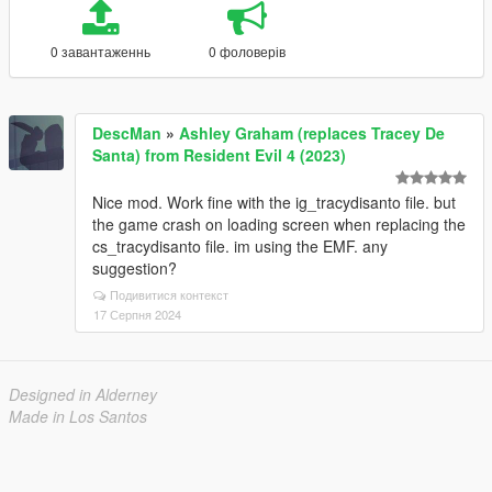
0 завантаженнь
0 фоловерів
DescMan
»
Ashley Graham (replaces Tracey De
Santa) from Resident Evil 4 (2023)
Nice mod. Work fine with the ig_tracydisanto file. but
the game crash on loading screen when replacing the
cs_tracydisanto file. im using the EMF. any
suggestion?
Подивитися контекст
17 Серпня 2024
Designed in Alderney
Made in Los Santos