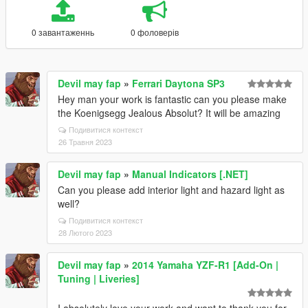
0 завантаженнь
0 фоловерів
Devil may fap
»
Ferrari Daytona SP3
Hey man your work is fantastic can you please make
the Koenigsegg Jealous Absolut? It will be amazing
Подивитися контекст
26 Травня 2023
Devil may fap
»
Manual Indicators [.NET]
Can you please add interior light and hazard light as
well?
Подивитися контекст
28 Лютого 2023
Devil may fap
»
2014 Yamaha YZF-R1 [Add-On |
Tuning | Liveries]