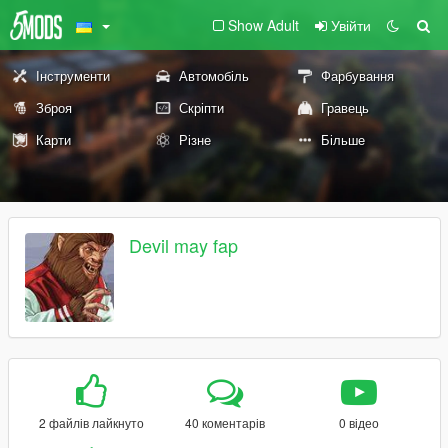
Show Adult
Увійти
Інструменти
Автомобіль
Фарбування
Зброя
Скріпти
Гравець
Карти
Різне
Більше
Devil may fap
2 файлів лайкнуто
40 коментарів
0 відео