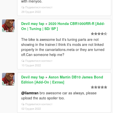
with menyoo.
Подивитися контекст
29 Грудня 2022
Devil may fap
»
2020 Honda CBR1000RR-R [Add-
On | Tuning | SD/ SP ]
The bike is awesome but it's tuning parts are not
showing in the trainer.I think it's mods are not linked
properly in the carvariations.meta or they are turned
off.Can someone help me?
Подивитися контекст
10 Грудня 2022
Devil may fap
»
Aston Martin DB10 James Bond
Edition [Add-On | Extras]
@liamtran
bro awesome car as always, please
upload the auto spoiler too.
Подивитися контекст
02 Грудня 2022