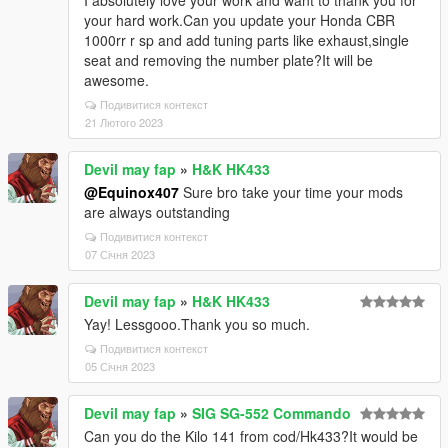
I absolutely love your work and want to thank you for
your hard work.Can you update your Honda CBR
1000rr r sp and add tuning parts like exhaust,single
seat and removing the number plate?It will be
awesome.
Подивитися контекст
21 Лютого 2023
Devil may fap
»
H&K HK433
@Equinox407
Sure bro take your time your mods
are always outstanding
Подивитися контекст
07 Січня 2023
Devil may fap
»
H&K HK433
Yay! Lessgooo.Thank you so much.
Подивитися контекст
05 Січня 2023
Devil may fap
»
SIG SG-552 Commando
Can you do the Kilo 141 from cod/Hk433?It would be