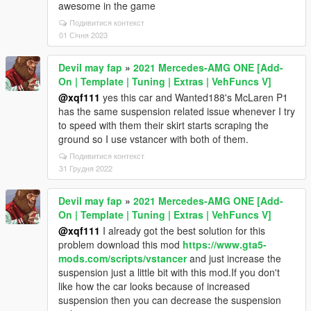
awesome in the game
Подивитися контекст
01 Січня 2023
Devil may fap
»
2021 Mercedes-AMG ONE [Add-
On | Template | Tuning | Extras | VehFuncs V]
@xqf111
yes this car and Wanted188's McLaren P1
has the same suspension related issue whenever I try
to speed with them their skirt starts scraping the
ground so I use vstancer with both of them.
Подивитися контекст
31 Грудня 2022
Devil may fap
»
2021 Mercedes-AMG ONE [Add-
On | Template | Tuning | Extras | VehFuncs V]
@xqf111
I already got the best solution for this
problem download this mod
https://www.gta5-
mods.com/scripts/vstancer
and just increase the
suspension just a little bit with this mod.If you don't
like how the car looks because of increased
suspension then you can decrease the suspension