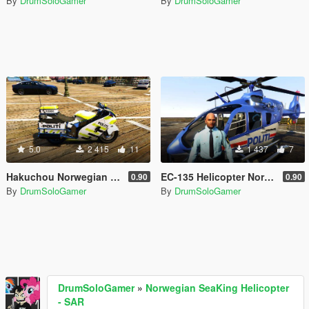
By
DrumSoloGamer
By
DrumSoloGamer
5.0
2 415
11
1 437
7
Hakuchou Norwegian Police Bike
EC-135 Helicopter Norwegian Police
0.90
0.90
By
DrumSoloGamer
By
DrumSoloGamer
DrumSoloGamer
»
Norwegian SeaKing Helicopter
- SAR