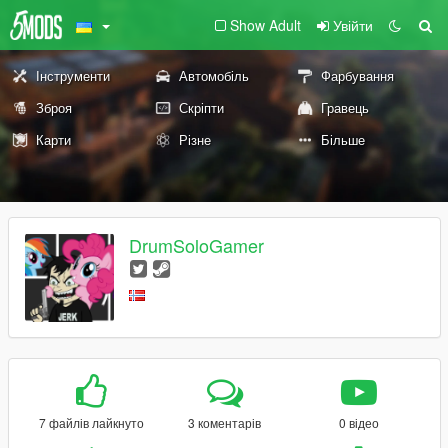
Show Adult
Увійти
Інструменти
Автомобіль
Фарбування
Зброя
Скріпти
Гравець
Карти
Різне
Більше
DrumSoloGamer
7 файлів лайкнуто
3 коментарів
0 відео