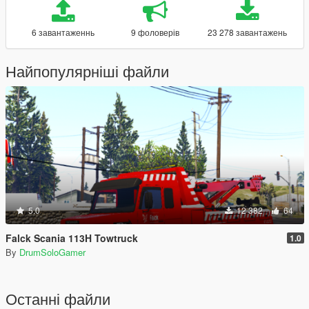
6 завантаженнь
9 фоловерів
23 278 завантажень
Найпопулярніші файли
5.0
12 382
64
Falck Scania 113H Towtruck
1.0
By
DrumSoloGamer
Останні файли