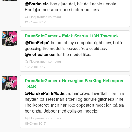
@Starkelele
Kan gjøre det, blir da i neste update.
Har igjen noe arbeid med rotorene.. osv..
Подивитися контекст
21 Січня 2017
DrumSoloGamer
»
Falck Scania 113H Towtruck
@DonFelipé
Im not at my computer right now, but im
guessing the model is locked. You could ask
@mohaalsmeer
for the model files.
Подивитися контекст
16 Січня 2017
DrumSoloGamer
»
Norwegian SeaKing Helicopter
- SAR
@NorskePolitiMods
Ja, har prøvd ihvertfall. Har fixa
høyden på setet man sitter i og texture glitchesa inne
i helikopteret, men har ikke oppdatert modelen på sia
her enda. Jobber med collision modelen.
Подивитися контекст
09 Січня 2017