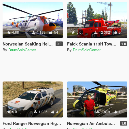
4.88
4 129
54
5.0
12 382
64
Norwegian SeaKing Helicopter - SAR
Falck Scania 113H Towtruck
0.9
1.0
By
DrumSoloGamer
By
DrumSoloGamer
5.0
1 036
4
1 879
10
Ford Ranger Norwegian Highway Authority
Norwegian Air Ambulance + Paramedic
1.0