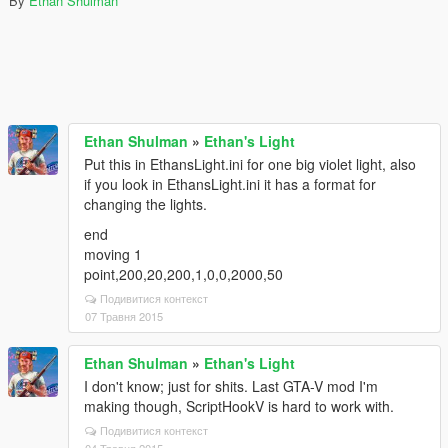
By
Ethan Shulman
Ethan Shulman
»
Ethan's Light
Put this in EthansLight.ini for one big violet light, also
if you look in EthansLight.ini it has a format for
changing the lights.
end
moving 1
point,200,20,200,1,0,0,2000,50
Подивитися контекст
07 Травня 2015
Ethan Shulman
»
Ethan's Light
I don't know; just for shits. Last GTA-V mod I'm
making though, ScriptHookV is hard to work with.
Подивитися контекст