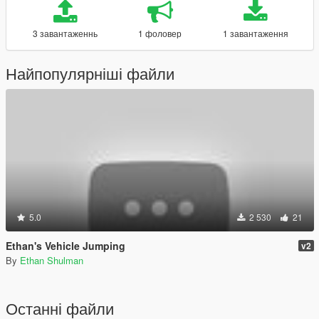
3 завантаженнь
1 фоловер
1 завантаження
Найпопулярніші файли
5.0
2 530
21
Ethan's Vehicle Jumping
v2
By
Ethan Shulman
Останні файли