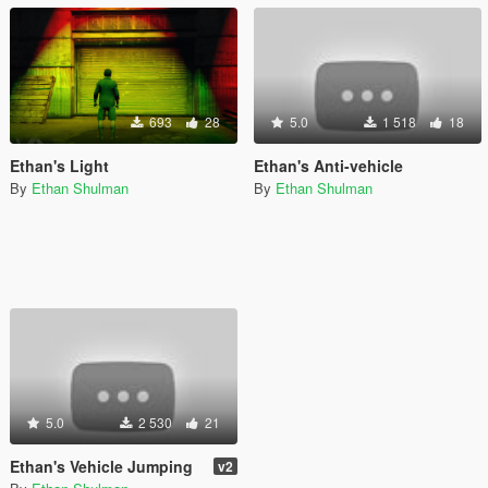
693
28
5.0
1 518
18
Ethan's Light
Ethan's Anti-vehicle
By
Ethan Shulman
By
Ethan Shulman
5.0
2 530
21
Ethan's Vehicle Jumping
v2