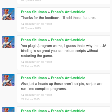
04 Травня 2015
Ethan Shulman
»
Ethan's Anti-vehicle
Thanks for the feedback; I'll add those features.
Подивитися контекст
02 Травня 2015
Ethan Shulman
»
Ethan's Anti-vehicle
Yea plugin/program works, I guess that's why the LUA
binding is so great you can reload scripts without
restarting the game.
Подивитися контекст
29 Квітня 2015
Ethan Shulman
»
Ethan's Anti-vehicle
Also just a heads up these aren't scripts, scripts are
run-time compiled programs.
Подивитися контекст
29 Квітня 2015
Ethan Shulman
»
Ethan's Anti-vehicle