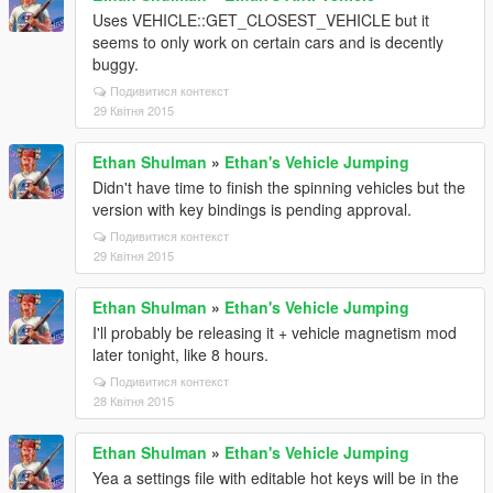
Uses VEHICLE::GET_CLOSEST_VEHICLE but it
seems to only work on certain cars and is decently
buggy.
Подивитися контекст
29 Квітня 2015
Ethan Shulman
»
Ethan's Vehicle Jumping
Didn't have time to finish the spinning vehicles but the
version with key bindings is pending approval.
Подивитися контекст
29 Квітня 2015
Ethan Shulman
»
Ethan's Vehicle Jumping
I'll probably be releasing it + vehicle magnetism mod
later tonight, like 8 hours.
Подивитися контекст
28 Квітня 2015
Ethan Shulman
»
Ethan's Vehicle Jumping
Yea a settings file with editable hot keys will be in the