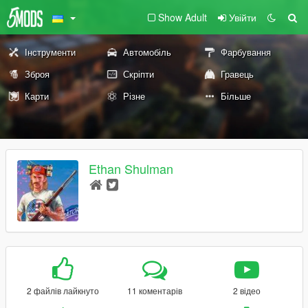
Show Adult
Увійти
Інструменти
Автомобіль
Фарбування
Зброя
Скріпти
Гравець
Карти
Різне
Більше
Ethan Shulman
2 файлів лайкнуто
11 коментарів
2 відео