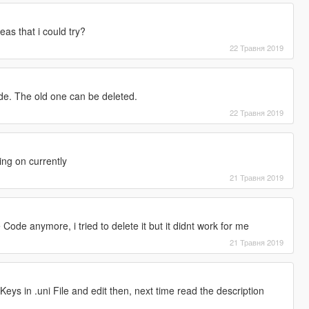
as that i could try?
22 Травня 2019
e. The old one can be deleted.
22 Травня 2019
ing on currently
21 Травня 2019
Code anymore, i tried to delete it but it didnt work for me
21 Травня 2019
Keys in .uni File and edit then, next time read the description