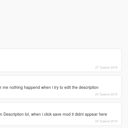
27 Травня 2019
r me nothing happend when i try to edit the description
24 Травня 2019
 in Description lol, when i click save mod it didnt appear here
24 Травня 2019