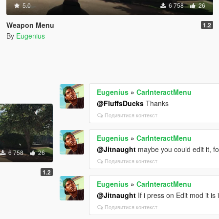
5.0
6 758
26
Weapon Menu
1.2
By
Eugenius
Eugenius
»
CarInteractMenu
@FluffsDucks
Thanks
Подивитися контекст
Eugenius
»
CarInteractMenu
@Jitnaught
maybe you could edit it, fo
6 758
26
Подивитися контекст
1.2
Eugenius
»
CarInteractMenu
@Jitnaught
If i press on Edit mod it is
Подивитися контекст