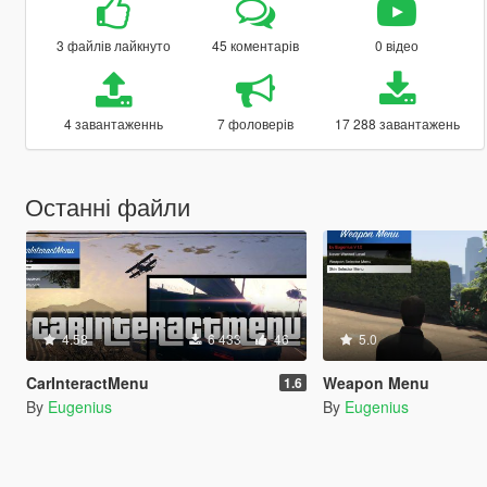
3 файлів лайкнуто
45 коментарів
0 відео
4 завантаженнь
7 фоловерів
17 288 завантажень
Останні файли
4.58
6 433
46
5.0
CarInteractMenu
Weapon Menu
1.6
By
Eugenius
By
Eugenius