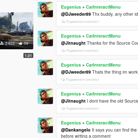
Eugenius
»
CarInteractMenu
@DJweeder89
Thx buddy, any other ide
Подивитися контекст
Eugenius
»
CarInteractMenu
@Jitnaught
Thanks for the Source Cod
2 622
59
Подивитися контекст
1.01
Eugenius
»
CarInteractMenu
@DJweeder89
Thats the thing im work
Подивитися контекст
Eugenius
»
CarInteractMenu
@Jitnaught
I dont have the old Source 
Подивитися контекст
Eugenius
»
CarInteractMenu
@Dankangelo
It says you can find the 
before writing a comment