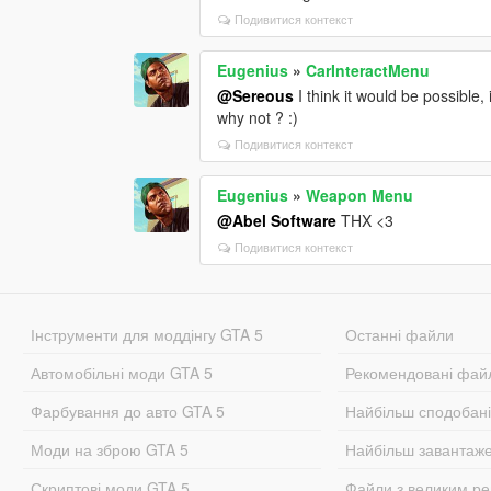
Подивитися контекст
Eugenius
»
CarInteractMenu
@Sereous
I think it would be possible, 
why not ? :)
Подивитися контекст
Eugenius
»
Weapon Menu
@Abel Software
THX <3
Подивитися контекст
Інструменти для моддінгу GTA 5
Останні файли
Автомобільні моди GTA 5
Рекомендовані фай
Фарбування до авто GTA 5
Найбільш сподобан
Моди на зброю GTA 5
Найбільш завантаж
Скриптові моди GTA 5
Файли з великим р