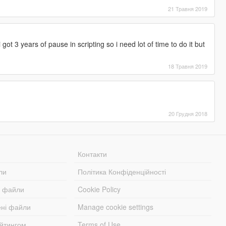
21 Травня 2019
i got 3 years of pause in scripting so i need lot of time to do it but
18 Травня 2019
20 Грудня 2018
Контакти
ли
Політика Конфіденційності
і файли
Cookie Policy
ені файли
Manage cookie settings
ейтингом
Terms of Use