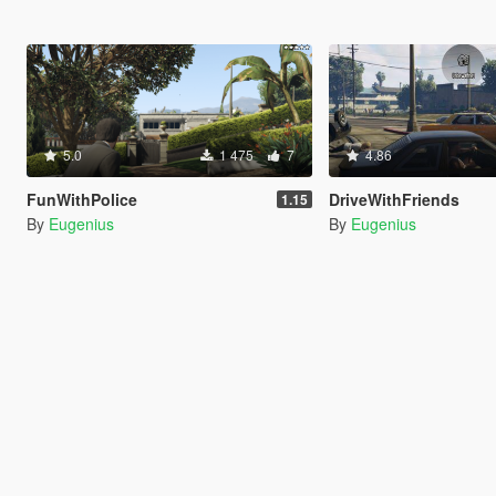
5.0
1 475
7
4.86
FunWithPolice
DriveWithFriends
1.15
By
Eugenius
By
Eugenius