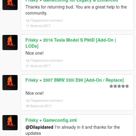
Thanks for returning bud. You are a great help to the
community.
Подивитися контекст
11 Жовтня 2017
Frisky
»
2016 Tesla Model S P90D [Add-On |
LODs]
Nice one!
Подивитися контекст
01 Жовтня 2017
Frisky
»
2007 BMW 330i E90 [Add-On / Replace]
Nice one!
Подивитися контекст
06 Вересня 2017
Frisky
»
Gameconfig.xml
@Dilapidated
I'm already in it and thanks for the
updates