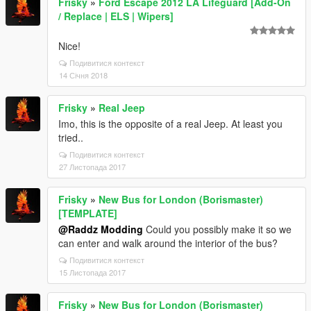
Frisky
»
Ford Escape 2012 LA Lifeguard [Add-On
/ Replace | ELS | Wipers]
Nice!
Подивитися контекст
14 Січня 2018
Frisky
»
Real Jeep
Imo, this is the opposite of a real Jeep. At least you
tried..
Подивитися контекст
27 Листопада 2017
Frisky
»
New Bus for London (Borismaster)
[TEMPLATE]
@Raddz Modding
Could you possibly make it so we
can enter and walk around the interior of the bus?
Подивитися контекст
15 Листопада 2017
Frisky
»
New Bus for London (Borismaster)