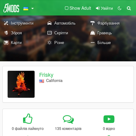
Show Adult
Увійти
Інструменти
Автомобіль
Фарбування
Зброя
Скріпти
Гравець
Карти
Різне
Більше
Frisky
California
0 файлів лайкнуто
135 коментарів
0 відео