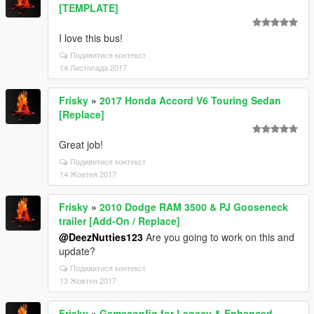
[TEMPLATE]
I love this bus!
Подивитися контекст
14 Листопада 2017
Frisky
»
2017 Honda Accord V6 Touring Sedan
[Replace]
Great job!
Подивитися контекст
14 Жовтня 2017
Frisky
»
2010 Dodge RAM 3500 & PJ Gooseneck
trailer [Add-On / Replace]
@DeezNutties123
Are you going to work on this and
update?
Подивитися контекст
13 Жовтня 2017
Frisky
»
Gameconfig for Legacy & Enhanced