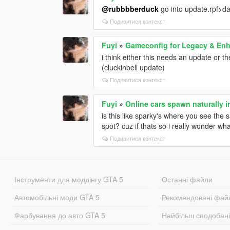
@rubbbberduck
go into update.rpf>d
Подивитися контекст
Fuyi
»
Gameconfig for Legacy & En
i think either this needs an update or
(cluckinbell update)
Подивитися контекст
Fuyi
»
Online cars spawn naturally in
is this like sparky's where you see the 
spot? cuz if thats so i really wonder what 
Подивитися контекст
Інструменти для моддінгу GTA 5
Останні файли
Автомобільні моди GTA 5
Рекомендовані фай
Фарбування до авто GTA 5
Найбільш сподобан