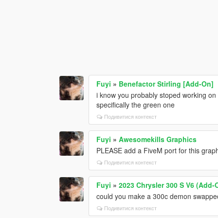
Fuyi
»
Benefactor Stirling [Add-On]
i know you probably stoped working on 
specifically the green one
Подивитися контекст
Fuyi
»
Awesomekills Graphics
PLEASE add a FiveM port for this graph
Подивитися контекст
Fuyi
»
2023 Chrysler 300 S V6 (Add-
could you make a 300c demon swapped? w
Подивитися контекст