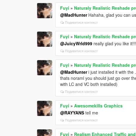
Fuyi
»
Naturaly Realistic Reshade pr
@MadHunter
Hahaha, glad you can us
Подивитися контекст
Fuyi
»
Naturaly Realistic Reshade pr
@JuicyWrld999
really glad you like it!!
Подивитися контекст
Fuyi
»
Naturaly Realistic Reshade pr
@MadHunter
i just installed it with the
thats noraml you should just go over the
with LC and VC both installed)
Подивитися контекст
Fuyi
»
Awesomekills Graphics
@RAYYANS
tell me
Подивитися контекст
Fuyi
»
Realism Enhanced Traffic and 