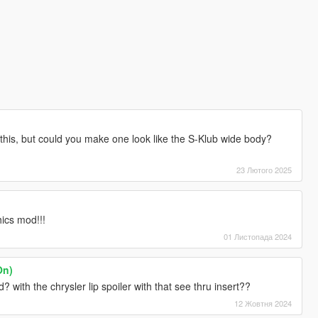
this, but could you make one look like the S-Klub wide body?
23 Лютого 2025
ics mod!!!
01 Листопада 2024
On)
ith the chrysler lip spoiler with that see thru insert??
12 Жовтня 2024