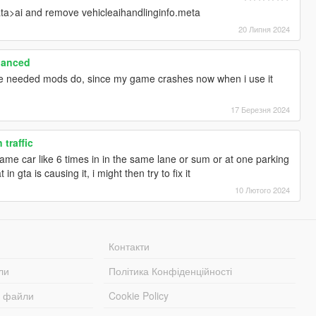
ata>ai and remove vehicleaihandlinginfo.meta
20 Липня 2024
hanced
 the needed mods do, since my game crashes now when i use it
17 Березня 2024
 traffic
same car like 6 times in in the same lane or sum or at one parking
in gta is causing it, i might then try to fix it
10 Лютого 2024
Контакти
ли
Політика Конфіденційності
і файли
Cookie Policy