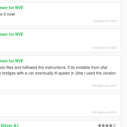
eset for NVE
e it now!
13 Вересня 2024
eset for NVE
!
13 Вересня 2024
eset for NVE
 .oiv files and followed the instructions. if its invisible from afar
 bridges with a car eventually itl spawn in (btw i used the version
09 Вересня 2024
06 Вересня 2024
Driver A.I