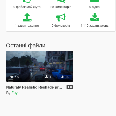
0 файлів лайкнуто
28 коментарів
0 відео
1 завантаження
0 фоловерів
4 110 завантажень
Останні файли
5.0
4 110
14
Naturaly Realistic Reshade preset for NVE
1.0
By
Fuyi