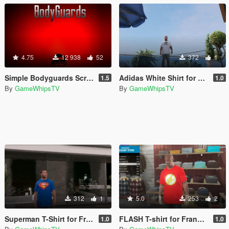
4.75
12 938
52
372
1
Simple Bodyguards Script (discontinued still works)
Adidas White Shirt for Franklin
1.5
1.0
By
GameWhipsTV
By
GameWhipsTV
312
1
5.0
253
2
Superman T-Shirt for Franklin
FLASH T-shirt for Franklin
1.0
1.0