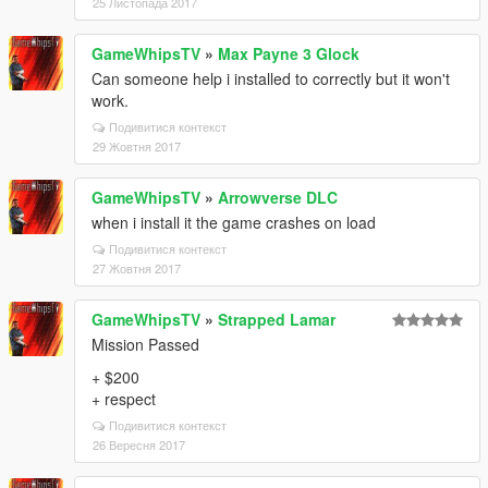
25 Листопада 2017
GameWhipsTV
»
Max Payne 3 Glock
Can someone help i installed to correctly but it won't
work.
Подивитися контекст
29 Жовтня 2017
GameWhipsTV
»
Arrowverse DLC
when i install it the game crashes on load
Подивитися контекст
27 Жовтня 2017
GameWhipsTV
»
Strapped Lamar
Mission Passed
+ $200
+ respect
Подивитися контекст
26 Вересня 2017