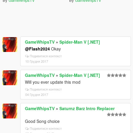
By
GameWhipsTV
By
GameWhipsTV
GameWhipsTV
»
Spider-Man V [.NET]
@Flash2024
Okay
Подивитися контекст
10 Грудня 2017
GameWhipsTV
»
Spider-Man V [.NET]
Will you ever update this mod
Подивитися контекст
04 Грудня 2017
GameWhipsTV
»
Saturnz Barz Intro Replacer
Good Song choice
Подивитися контекст