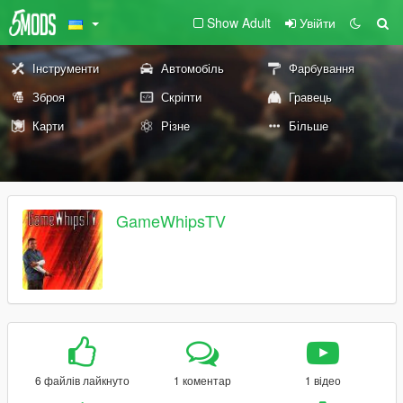
Show Adult
Увійти
Інструменти
Автомобіль
Фарбування
Зброя
Скріпти
Гравець
Карти
Різне
Більше
GameWhipsTV
6 файлів лайкнуто
1 коментар
1 відео