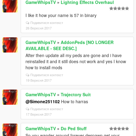
GameWhipsTV
»
Lighting Effects Overhaul
I like it how your name is 57 in binary
Подивитися контекст
26 Вересня 2017
GameWhipsTV
»
AddonPeds [NO LONGER
AVAILABLE - SEE DESC.]
After then update all my peds are gone and i have
reinstalled it and it still does not work and yes I know
how to install mods
Подивитися контекст
19 Вересня 2017
GameWhipsTV
»
Trajectory Suit
@Simone251102
How to harras
Подивитися контекст
17 Вересня 2017
GameWhipsTV
»
Do Ped Stuff
So you wander around forever despawn get your