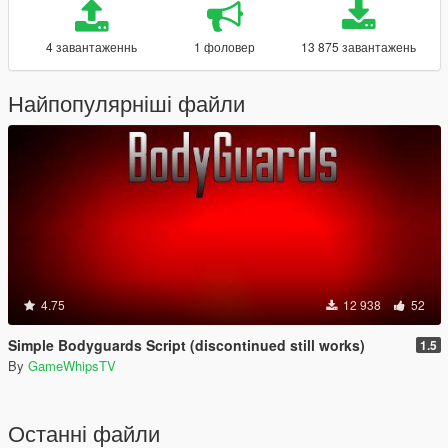
4 завантаженнь
1 фоловер
13 875 завантажень
Найпопулярніші файли
4.75
12 938
52
Simple Bodyguards Script (discontinued still works)
1.5
By
GameWhipsTV
Останні файли